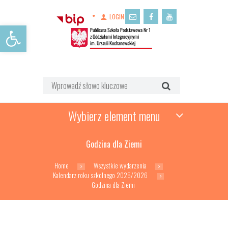
LOGIN
Open toolbar
Wybierz element menu
Godzina dla Ziemi
Home
Wszystkie wydarzenia
Kalendarz roku szkolnego 2025/2026
Godzina dla Ziemi