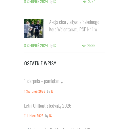
8 SIERPIEŃ 2024
by
IS
2794
Akcja charytatywna Szkolnego
Koła Wolontariatu PSP Nr 1 w
Kozienicach
8 SIERPIEŃ 2024
by
IS
2586
OSTATNIE WPISY
1 sierpnia – pamiętamy.
1 Sierpień 2026
by
IS
Letni Chillout z Jedynką 2026
11 Lipiec 2026
by
IS