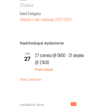
29 marca
Event Category:
Kalendarz roku szkolnego 2025/2026
Nadchodzące wydarzenia
CZE
27 czerwca @ 0h00
-
31 sierpnia
27
@ 23h30
Ferie letnie
View Calendar
SIERPIEŃ
2026