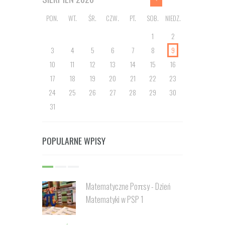
PON.
WT.
ŚR.
CZW.
PT.
SOB.
NIEDZ.
1
2
3
4
5
6
7
8
9
10
11
12
13
14
15
16
17
18
19
20
21
22
23
24
25
26
27
28
29
30
31
POPULARNE WPISY
Matematyczne Poπsy - Dzień
Matematyki w PSP 1