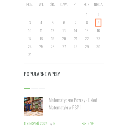
PON.
WT.
ŚR.
CZW.
PT.
SOB.
NIEDZ.
1
2
3
4
5
6
7
8
9
10
11
12
13
14
15
16
17
18
19
20
21
22
23
24
25
26
27
28
29
30
31
POPULARNE WPISY
Matematyczne Poπsy - Dzień
Matematyki w PSP 1
8 SIERPIEŃ 2024
by
IS
2794