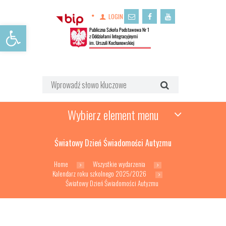
LOGIN
Open toolbar
Wybierz element menu
Światowy Dzień Świadomości Autyzmu
Home
Wszystkie wydarzenia
Kalendarz roku szkolnego 2025/2026
Światowy Dzień Świadomości Autyzmu