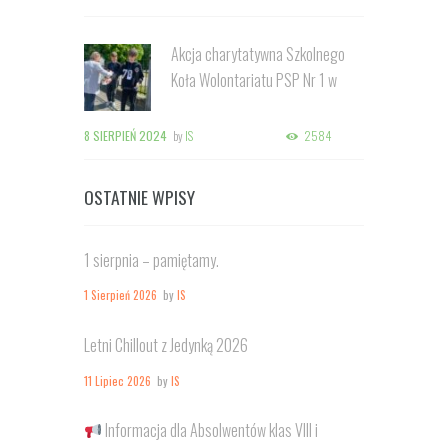
Akcja charytatywna Szkolnego
Koła Wolontariatu PSP Nr 1 w
Kozienicach
8 SIERPIEŃ 2024
by
IS
2584
OSTATNIE WPISY
1 sierpnia – pamiętamy.
1 Sierpień 2026
by
IS
Letni Chillout z Jedynką 2026
11 Lipiec 2026
by
IS
Informacja dla Absolwentów klas VIII i