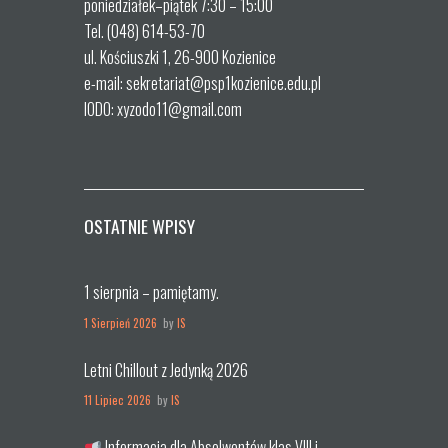
poniedziałek–piątek 7:30 – 15:00
Tel. (048) 614-53-70
ul. Kościuszki 1, 26-900 Kozienice
e-mail: sekretariat@psp1kozienice.edu.pl
IODO: xyzodo11@gmail.com
OSTATNIE WPISY
1 sierpnia – pamiętamy.
1 Sierpień 2026
by
IS
Letni Chillout z Jedynką 2026
11 Lipiec 2026
by
IS
Informacja dla Absolwentów klas VIII i