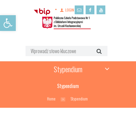
LOGIN
Open toolbar
Stypendium
Stypendium
Home
Stypendium