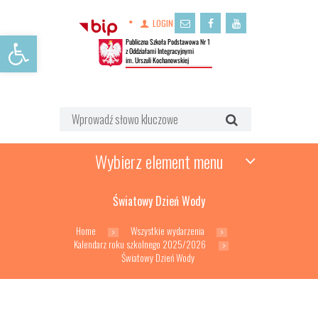
LOGIN
Open toolbar
Wybierz element menu
Światowy Dzień Wody
Home
Wszystkie wydarzenia
Kalendarz roku szkolnego 2025/2026
Światowy Dzień Wody