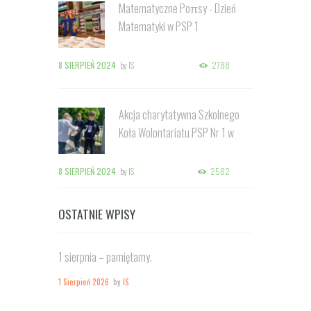
Matematyczne Poπsy - Dzień
Matematyki w PSP 1
8 SIERPIEŃ 2024
by
IS
2788
Akcja charytatywna Szkolnego
Koła Wolontariatu PSP Nr 1 w
Kozienicach
8 SIERPIEŃ 2024
by
IS
2582
OSTATNIE WPISY
1 sierpnia – pamiętamy.
1 Sierpień 2026
by
IS