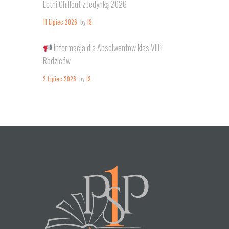
Letni Chillout z Jedynką 2026
11 Lipiec 2026
by
IS
Informacja dla Absolwentów klas VIII i
Rodziców
2 Lipiec 2026
by
IS