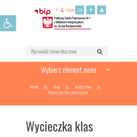
LOGIN
Open toolbar
Wybierz element menu
Home
Blog
wydarzenia
Wycieczka klas pierwszych
Wycieczka klas