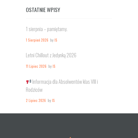
OSTATNIE WPISY
1 sierpnia – pamiętamy.
1 Sierpień 2026
by
IS
Letni Chillout z Jedynką 2026
11 Lipiec 2026
by
IS
Informacja dla Absolwentów klas VIII i
Rodziców
2 Lipiec 2026
by
IS