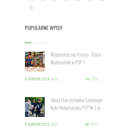
31
POPULARNE WPISY
Matematyczne Poπsy - Dzień
Matematyki w PSP 1
8 SIERPIEŃ 2024
by
IS
2770
Akcja charytatywna Szkolnego
Koła Wolontariatu PSP Nr 1 w
Kozienicach
8 SIERPIEŃ 2024
by
IS
2572