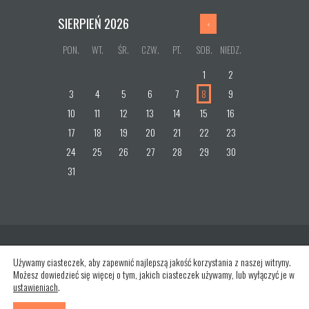
SIERPIEŃ
2026
PON.
WT.
ŚR.
CZW.
PT.
SOB.
NIEDZ.
1
2
3
4
5
6
7
8
9
10
11
12
13
14
15
16
17
18
19
20
21
22
23
24
25
26
27
28
29
30
31
Używamy ciasteczek, aby zapewnić najlepszą jakość korzystania z naszej witryny.
Możesz dowiedzieć się więcej o tym, jakich ciasteczek używamy, lub wyłączyć je w
ustawieniach
.
AncoraThemes
© 2026. All rights reserved.
Designed by pixabay,
Designed by Freepik