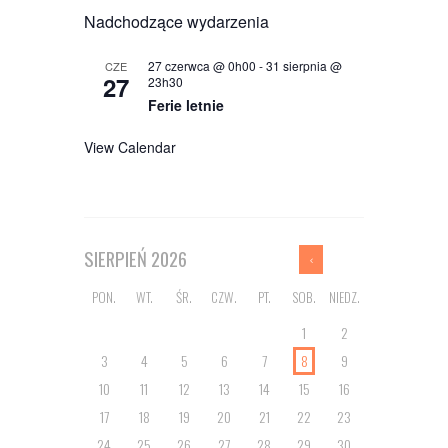
Nadchodzące wydarzenia
27 czerwca @ 0h00
-
31 sierpnia @
CZE
27
23h30
Ferie letnie
View Calendar
SIERPIEŃ
2026
PON.
WT.
ŚR.
CZW.
PT.
SOB.
NIEDZ.
1
2
3
4
5
6
7
8
9
10
11
12
13
14
15
16
17
18
19
20
21
22
23
24
25
26
27
28
29
30