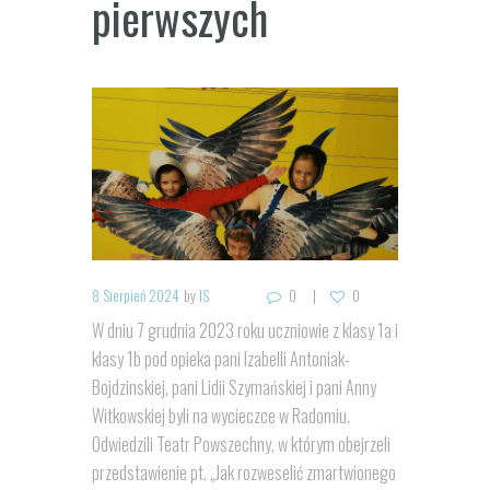
pierwszych
8 Sierpień 2024
by
IS
0
0
W dniu 7 grudnia 2023 roku uczniowie z klasy 1a i
klasy 1b pod opieka pani Izabelli Antoniak-
Bojdzinskiej, pani Lidii Szymańskiej i pani Anny
Witkowskiej byli na wycieczce w Radomiu.
Odwiedzili Teatr Powszechny, w którym obejrzeli
przedstawienie pt. „Jak rozweselić zmartwionego