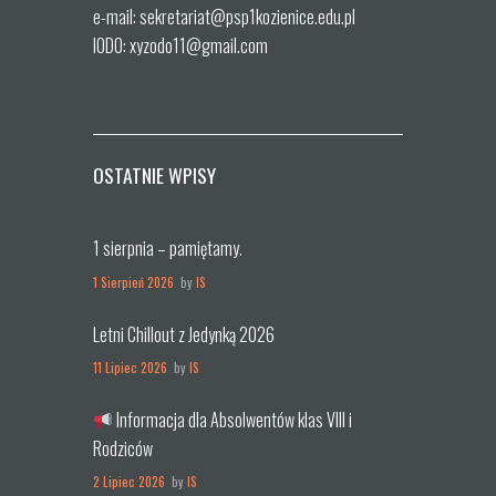
e-mail: sekretariat@psp1kozienice.edu.pl
IODO: xyzodo11@gmail.com
OSTATNIE WPISY
1 sierpnia – pamiętamy.
1 Sierpień 2026
by
IS
Letni Chillout z Jedynką 2026
11 Lipiec 2026
by
IS
Informacja dla Absolwentów klas VIII i
Rodziców
2 Lipiec 2026
by
IS