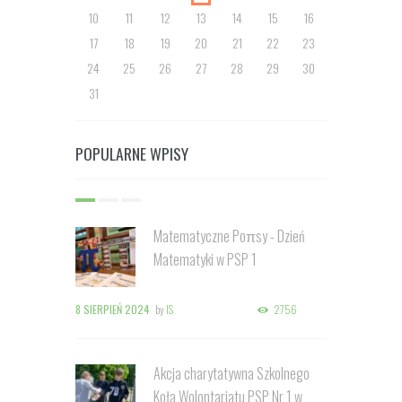
10
11
12
13
14
15
16
17
18
19
20
21
22
23
24
25
26
27
28
29
30
31
POPULARNE WPISY
Matematyczne Poπsy - Dzień
Matematyki w PSP 1
8 SIERPIEŃ 2024
by
IS
2756
Akcja charytatywna Szkolnego
Koła Wolontariatu PSP Nr 1 w