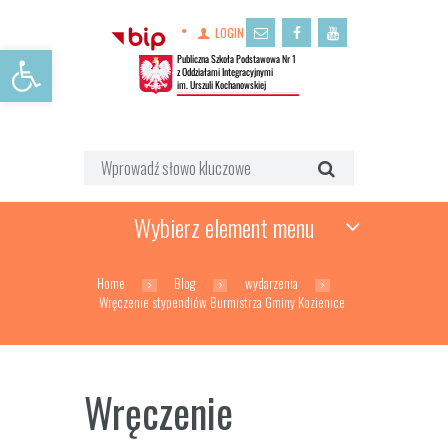
LOGIN
Open toolbar
Wybierz element menu
Home
Blog
wydarzenia
Wręczenie stypendiów Burmistrza Gminy Kozienice
Wręczenie