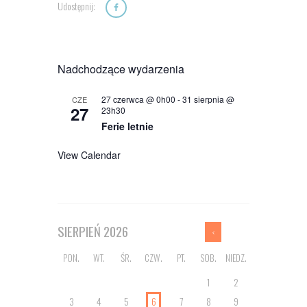
Udostępnij:
Nadchodzące wydarzenia
27 czerwca @ 0h00
-
31 sierpnia @
CZE
27
23h30
Ferie letnie
View Calendar
SIERPIEŃ
2026
PON.
WT.
ŚR.
CZW.
PT.
SOB.
NIEDZ.
1
2
3
4
5
6
7
8
9