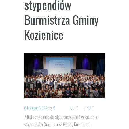
stypendiów
Burmistrza Gminy
Kozienice
8 Listopad 2024
by
IS
0
1
7 listopada odbyła się uroczystość wręczenia
stypendiów Burmistrza Gminy Kozienice,