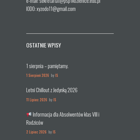
e-mail: sekretariat@psp1kozienice.edu.pl
IODO: xyzodo11@gmail.com
OSTATNIE WPISY
1 sierpnia – pamiętamy.
1 Sierpień 2026
by
IS
Letni Chillout z Jedynką 2026
11 Lipiec 2026
by
IS
Informacja dla Absolwentów klas VIII i
Rodziców
2 Lipiec 2026
by
IS