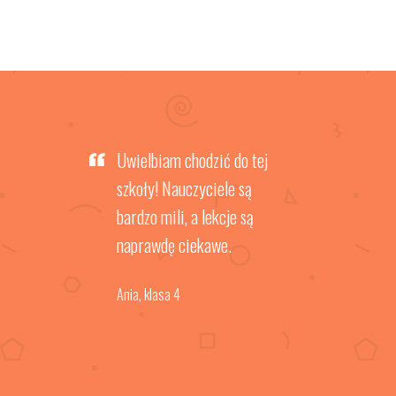
e
Uwielbiam chodzić do tej
See Y
g bed
szkoły! Nauczyciele są
Heal
bardzo mili, a lekcje są
Sugg
, my
naprawdę ciekawe.
Look 
...
Ania
, klasa 4
Jenife