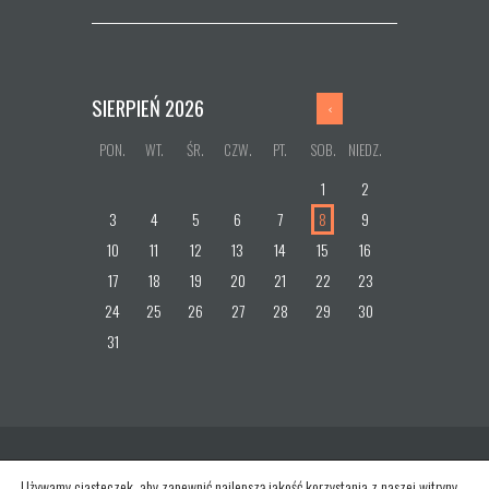
SIERPIEŃ
2026
PON.
WT.
ŚR.
CZW.
PT.
SOB.
NIEDZ.
1
2
3
4
5
6
7
8
9
10
11
12
13
14
15
16
17
18
19
20
21
22
23
24
25
26
27
28
29
30
31
Używamy ciasteczek, aby zapewnić najlepszą jakość korzystania z naszej witryny.