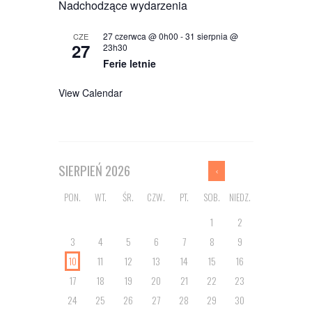
Nadchodzące wydarzenia
27 czerwca @ 0h00
-
31 sierpnia @
CZE
27
23h30
Ferie letnie
View Calendar
SIERPIEŃ
2026
PON.
WT.
ŚR.
CZW.
PT.
SOB.
NIEDZ.
1
2
3
4
5
6
7
8
9
10
11
12
13
14
15
16
17
18
19
20
21
22
23
24
25
26
27
28
29
30