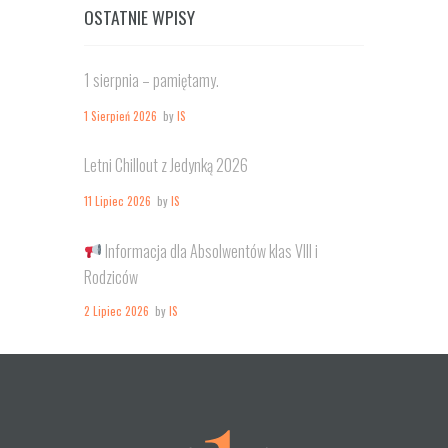
OSTATNIE WPISY
1 sierpnia – pamiętamy.
1 Sierpień 2026
by
IS
Letni Chillout z Jedynką 2026
11 Lipiec 2026
by
IS
Informacja dla Absolwentów klas VIII i
Rodziców
2 Lipiec 2026
by
IS