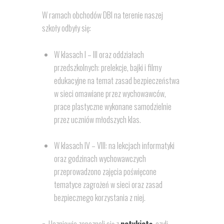
W ramach obchodów DBI na terenie naszej
szkoły odbyły się:
W klasach I – III oraz oddziałach
przedszkolnych: prelekcje, bajki i filmy
edukacyjne na temat zasad bezpieczeństwa
w sieci omawiane przez wychowawców,
prace plastyczne wykonane samodzielnie
przez uczniów młodszych klas.
W klasach IV – VIII: na lekcjach informatyki
oraz godzinach wychowawczych
przeprowadzono zajęcia poświęcone
tematyce zagrożeń w sieci oraz zasad
bezpiecznego korzystania z niej.
¬ Uczniowie zapoznali się z
netykietą
, czyli