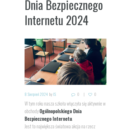
Dnia Bezpiecznego
Internetu 2024
8 Sierpień 2024
by
IS
0
0
W tym roku nasza szkoła włączyła się aktywnie w
obchody
Ogólnopolskiego Dnia
Bezpiecznego Internetu
.
Jest to największa światowa akcja na rzecz