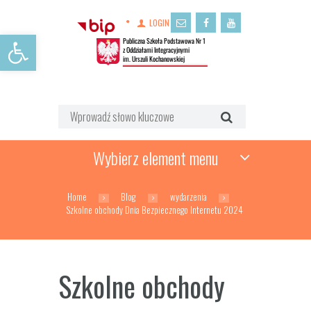
LOGIN
Open toolbar
Wybierz element menu
Home
Blog
wydarzenia
Szkolne obchody Dnia Bezpiecznego Internetu 2024
Szkolne obchody