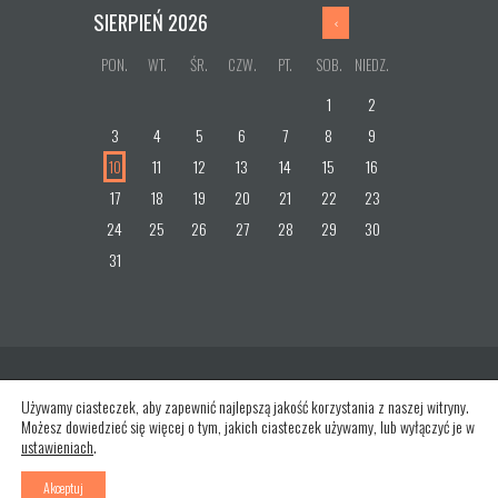
SIERPIEŃ
2026
PON.
WT.
ŚR.
CZW.
PT.
SOB.
NIEDZ.
1
2
3
4
5
6
7
8
9
10
11
12
13
14
15
16
17
18
19
20
21
22
23
24
25
26
27
28
29
30
31
Używamy ciasteczek, aby zapewnić najlepszą jakość korzystania z naszej witryny.
Możesz dowiedzieć się więcej o tym, jakich ciasteczek używamy, lub wyłączyć je w
ustawieniach
.
AncoraThemes
© 2026. All rights reserved.
Designed by pixabay,
Designed by Freepik
Akceptuj