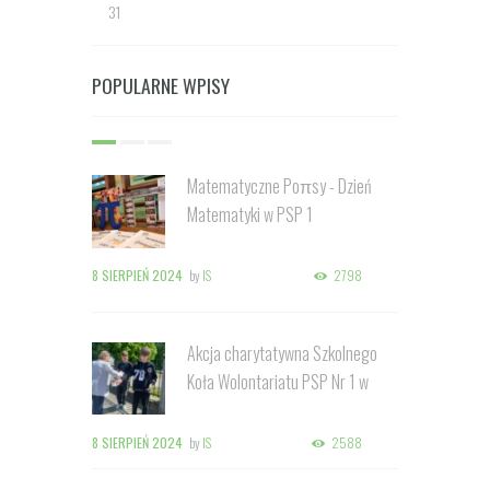
31
POPULARNE WPISY
Matematyczne Poπsy - Dzień
Matematyki w PSP 1
8 SIERPIEŃ 2024
by
IS
2798
Akcja charytatywna Szkolnego
Koła Wolontariatu PSP Nr 1 w
Kozienicach
8 SIERPIEŃ 2024
by
IS
2588