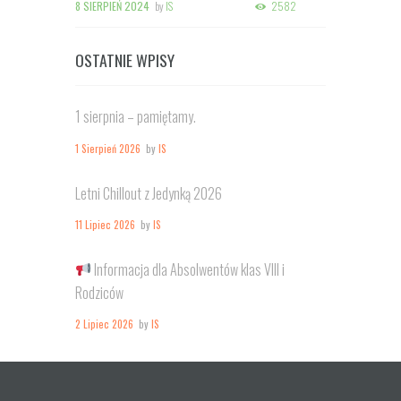
8 SIERPIEŃ 2024
by
IS
2582
OSTATNIE WPISY
1 sierpnia – pamiętamy.
1 Sierpień 2026
by
IS
Letni Chillout z Jedynką 2026
11 Lipiec 2026
by
IS
Informacja dla Absolwentów klas VIII i
Rodziców
2 Lipiec 2026
by
IS