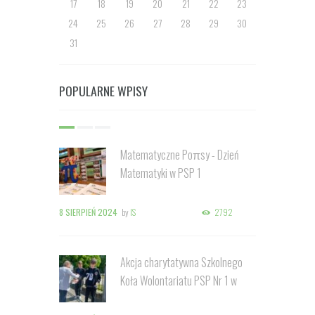
17
18
19
20
21
22
23
24
25
26
27
28
29
30
31
POPULARNE WPISY
Matematyczne Poπsy - Dzień
Matematyki w PSP 1
8 SIERPIEŃ 2024
by
IS
2792
Akcja charytatywna Szkolnego
Koła Wolontariatu PSP Nr 1 w
Kozienicach