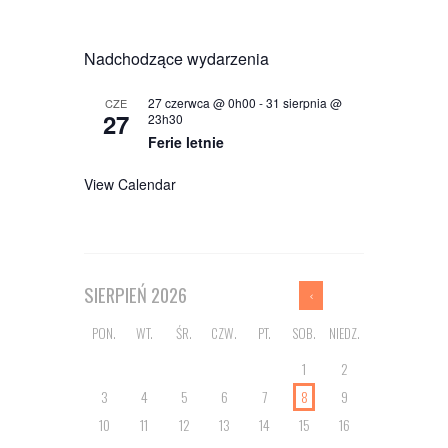
Nadchodzące wydarzenia
27 czerwca @ 0h00
-
31 sierpnia @
CZE
27
23h30
Ferie letnie
View Calendar
SIERPIEŃ
2026
PON.
WT.
ŚR.
CZW.
PT.
SOB.
NIEDZ.
1
2
3
4
5
6
7
8
9
10
11
12
13
14
15
16