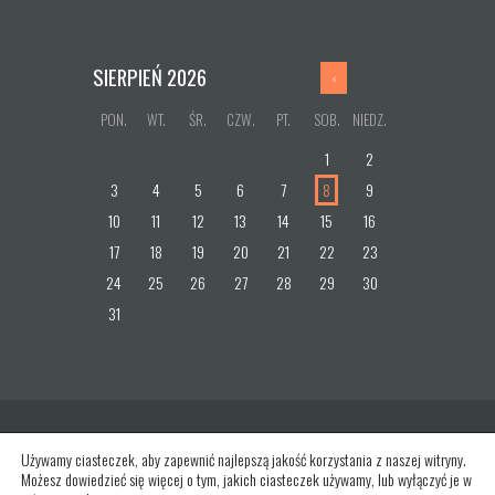
SIERPIEŃ
2026
PON.
WT.
ŚR.
CZW.
PT.
SOB.
NIEDZ.
1
2
3
4
5
6
7
8
9
10
11
12
13
14
15
16
17
18
19
20
21
22
23
24
25
26
27
28
29
30
31
Używamy ciasteczek, aby zapewnić najlepszą jakość korzystania z naszej witryny.
Możesz dowiedzieć się więcej o tym, jakich ciasteczek używamy, lub wyłączyć je w