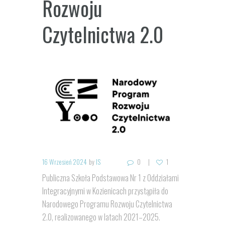
Rozwoju
Czytelnictwa 2.0
16 Wrzesień 2024
by
IS
0
1
Publiczna Szkoła Podstawowa Nr 1 z Oddziałami
Integracyjnymi w Kozienicach przystąpiła do
Narodowego Programu Rozwoju Czytelnictwa
2.0, realizowanego w latach 2021–2025.