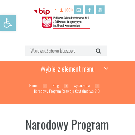
LOGIN
Open toolbar
Wybierz element menu
Home
Blog
wydarzenia
Narodowy Program Rozwoju Czytelnictwa 2.0
Narodowy Program