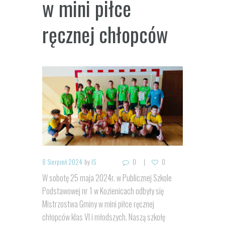
w mini piłce
ręcznej chłopców
8 Sierpień 2024
by
IS
0
0
W sobotę 25 maja 2024r. w Publicznej Szkole
Podstawowej nr 1 w Kozienicach odbyły się
Mistrzostwa Gminy w mini piłce ręcznej
chłopców klas VI i młodszych. Naszą szkołę