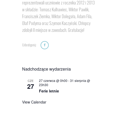
reprezentowali uczniowie z rocznika 2012 i 2013
w składzie: Tomasz Kulhawiec, Wiktor Pawlik,
Franciszek Ziemka, Wiktor Dolegała, Adam Fila,
Olaf Podyma oraz Szymon Kaczyński. Chłopcy
zdobyli II miejsce w zawodach. Gratulacje!
Udostępnij:
Nadchodzące wydarzenia
27 czerwca @ 0h00
-
31 sierpnia @
CZE
27
23h30
Ferie letnie
View Calendar