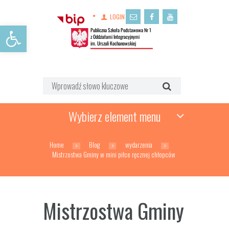
LOGIN
Open toolbar
Wybierz element menu
Home
Blog
wydarzenia
Mistrzostwa Gminy w mini piłce ręcznej chłopców
Mistrzostwa Gminy