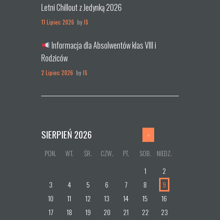
Letni Chillout z Jedynką 2026
11 Lipiec 2026
by
IS
Informacja dla Absolwentów klas VIII i
Rodziców
2 Lipiec 2026
by
IS
SIERPIEŃ
2026
PON.
WT.
ŚR.
CZW.
PT.
SOB.
NIEDZ.
1
2
3
4
5
6
7
8
9
10
11
12
13
14
15
16
17
18
19
20
21
22
23