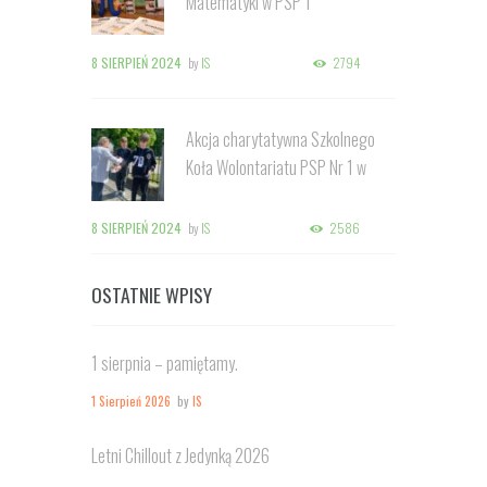
Matematyki w PSP 1
8 SIERPIEŃ 2024
by
IS
2794
Akcja charytatywna Szkolnego
Koła Wolontariatu PSP Nr 1 w
Kozienicach
8 SIERPIEŃ 2024
by
IS
2586
OSTATNIE WPISY
1 sierpnia – pamiętamy.
1 Sierpień 2026
by
IS
Letni Chillout z Jedynką 2026