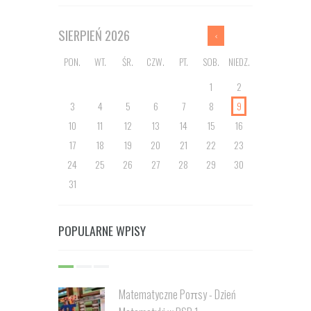
SIERPIEŃ
2026
PON.
WT.
ŚR.
CZW.
PT.
SOB.
NIEDZ.
1
2
3
4
5
6
7
8
9
10
11
12
13
14
15
16
17
18
19
20
21
22
23
24
25
26
27
28
29
30
31
POPULARNE WPISY
Matematyczne Poπsy - Dzień