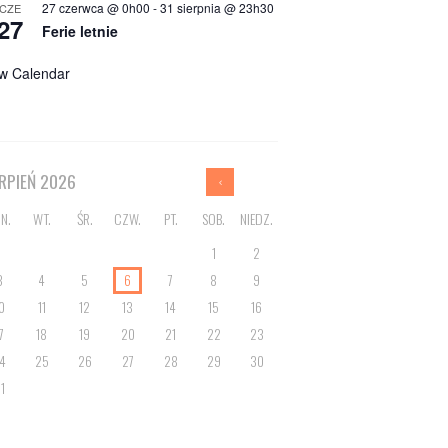
27 czerwca @ 0h00
-
31 sierpnia @ 23h30
CZE
27
Ferie letnie
w Calendar
ERPIEŃ
2026
N.
WT.
ŚR.
CZW.
PT.
SOB.
NIEDZ.
1
2
3
4
5
6
7
8
9
0
11
12
13
14
15
16
7
18
19
20
21
22
23
4
25
26
27
28
29
30
1