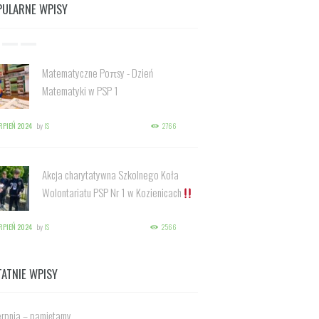
PULARNE WPISY
Matematyczne Poπsy - Dzień
Matematyki w PSP 1
ERPIEŃ 2024
by
IS
2766
Akcja charytatywna Szkolnego Koła
Wolontariatu PSP Nr 1 w Kozienicach
ERPIEŃ 2024
by
IS
2566
TATNIE WPISY
erpnia – pamiętamy.