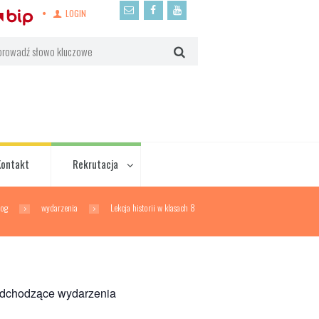
LOGIN
Kontakt
Rekrutacja
log
wydarzenia
Lekcja historii w klasach 8
dchodzące wydarzenia