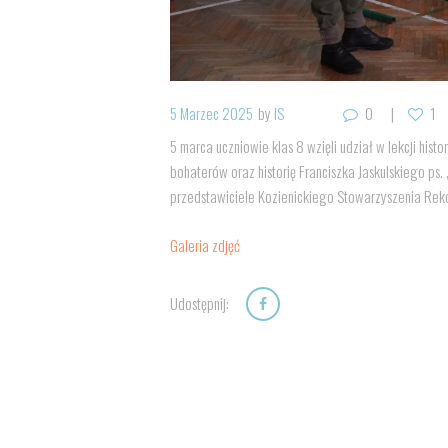
5 Marzec 2025
by
IS
0
1
5 marca uczniowie klas 8 wzięli udział w lekcji hist
bohaterów oraz historię Franciszka Jaskulskiego ps
przedstawiciele Kozienickiego Stowarzyszenia Rekon
Galeria zdjęć
Udostępnij: