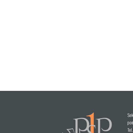
Sek
pon
Tel