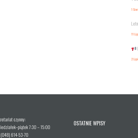
1 Sie
Letn
11 Li
2 Lip
retariat czynny:
OSTATNIE WPISY
iedziałek–piątek 7:30 – 15:00
. (048) 614-53-70