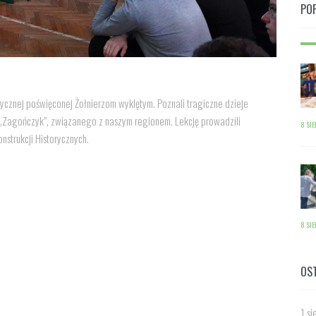
PO
orycznej poświęconej Żołnierzom wyklętym. Poznali tragiczne dzieje
. „Zagończyk”, związanego z naszym regionem. Lekcję prowadzili
8 SI
strukcji Historycznych.
8 SI
OS
1 si