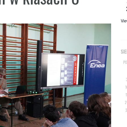
Vie
SI
PO
1
1
2
3