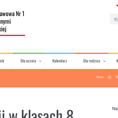
nik
Dla ucznia
Kalendarz
Dla rodzica
Home
B
ii w klasach 8
Na