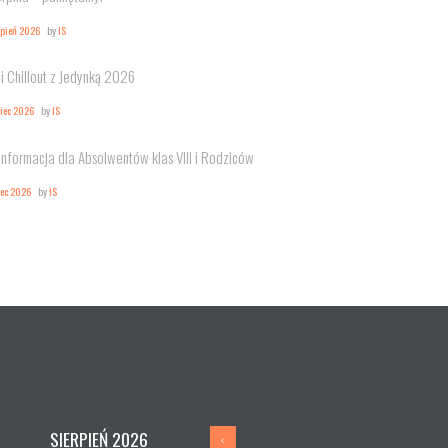
rpień 2026
by
IS
i Chillout z Jedynką 2026
piec 2026
by
IS
Informacja dla Absolwentów klas VIII i Rodziców
iec 2026
by
IS
SIERPIEŃ
2026