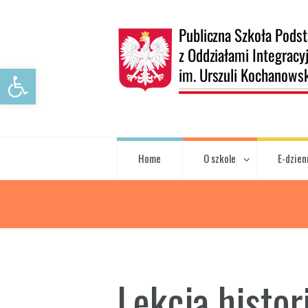
Open toolbar
Home
O szkole
E-dzien
Lekcja histor