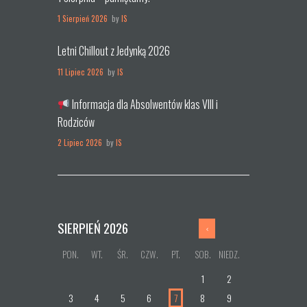
1 Sierpień 2026
by
IS
Letni Chillout z Jedynką 2026
11 Lipiec 2026
by
IS
Informacja dla Absolwentów klas VIII i
Rodziców
2 Lipiec 2026
by
IS
SIERPIEŃ
2026
PON.
WT.
ŚR.
CZW.
PT.
SOB.
NIEDZ.
1
2
3
4
5
6
7
8
9