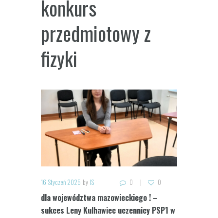
konkurs
przedmiotowy z
fizyki
16 Styczeń 2025
by
IS
0
0
dla województwa mazowieckiego ! –
sukces Leny Kulhawiec uczennicy PSP1 w