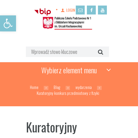
LOGIN
Open toolbar
Wybierz element menu
Home
Blog
wydarzenia
Kuratoryjny konkurs przedmiotowy z fizyki
Kuratoryjny