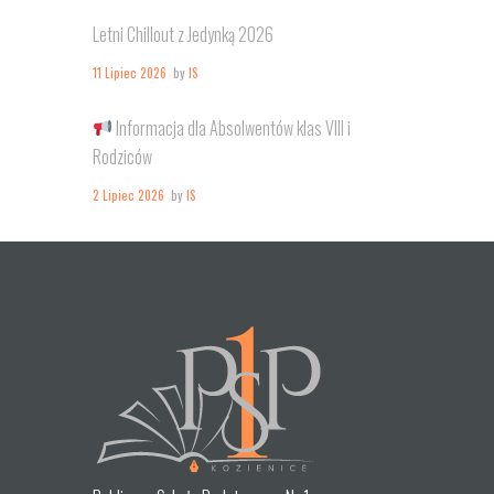
Letni Chillout z Jedynką 2026
11 Lipiec 2026
by
IS
Informacja dla Absolwentów klas VIII i
Rodziców
2 Lipiec 2026
by
IS