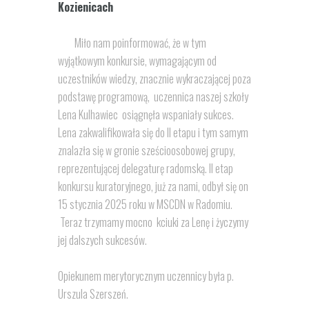
Kozienicach
Miło nam poinformować, że w tym
wyjątkowym konkursie, wymagającym od
uczestników wiedzy, znacznie wykraczającej poza
podstawę programową, uczennica naszej szkoły
Lena Kulhawiec osiągnęła wspaniały sukces.
Lena zakwalifikowała się do II etapu i tym samym
znalazła się w gronie sześcioosobowej grupy,
reprezentującej delegaturę radomską. II etap
konkursu kuratoryjnego, już za nami, odbył się on
15 stycznia 2025 roku w MSCDN w Radomiu.
Teraz trzymamy mocno kciuki za Lenę i życzymy
jej dalszych sukcesów.
Opiekunem merytorycznym uczennicy była p.
Urszula Szerszeń.