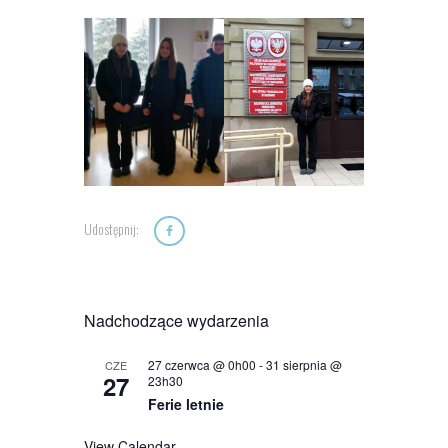
Udostępnij:
Nadchodzące wydarzenia
27 czerwca @ 0h00
-
31 sierpnia @
CZE
27
23h30
Ferie letnie
View Calendar