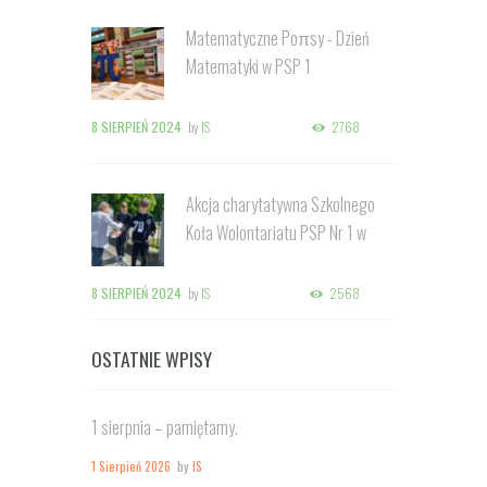
Matematyczne Poπsy - Dzień
Matematyki w PSP 1
8 SIERPIEŃ 2024
by
IS
2768
Akcja charytatywna Szkolnego
Koła Wolontariatu PSP Nr 1 w
Kozienicach
8 SIERPIEŃ 2024
by
IS
2568
OSTATNIE WPISY
1 sierpnia – pamiętamy.
1 Sierpień 2026
by
IS