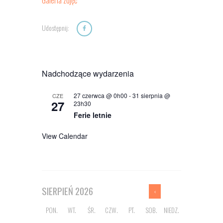
Udostępnij:
Nadchodzące wydarzenia
27 czerwca @ 0h00
-
31 sierpnia @
CZE
27
23h30
Ferie letnie
View Calendar
SIERPIEŃ
2026
PON.
WT.
ŚR.
CZW.
PT.
SOB.
NIEDZ.