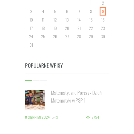
1
2
3
4
5
6
7
8
9
10
11
12
13
14
15
16
17
18
19
20
21
22
23
24
25
26
27
28
29
30
31
POPULARNE WPISY
Matematyczne Poπsy - Dzień
Matematyki w PSP 1
8 SIERPIEŃ 2024
by
IS
2794