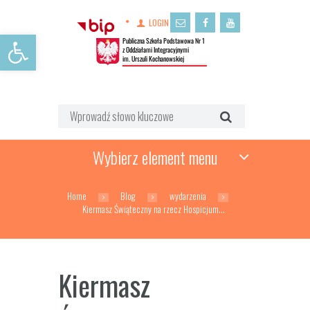
LOGIN
Open toolbar
Wybierz element menu
Home
Blog
wydarzenia
Kiermasz Świąteczny na rzecz Hospicjum...
Kiermasz