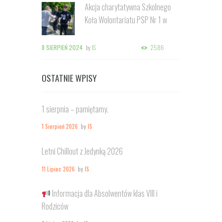
Akcja charytatywna Szkolnego
Koła Wolontariatu PSP Nr 1 w
Kozienicach
8 SIERPIEŃ 2024
by
IS
2586
OSTATNIE WPISY
1 sierpnia – pamiętamy.
1 Sierpień 2026
by
IS
Letni Chillout z Jedynką 2026
11 Lipiec 2026
by
IS
Informacja dla Absolwentów klas VIII i
Rodziców