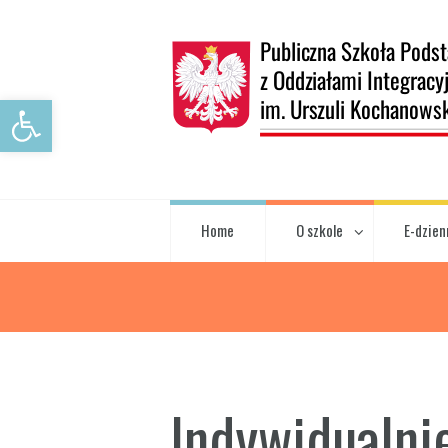
Open toolbar
Home
O szkole
E-dzien
Indywidualni