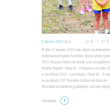
6 Sierpień 2024
by
IS
0
0
W dniu 23 sierpnia 2023 roku odbyły się indywidua
podstawowych gminy Kozienice. Naszą szkołę repr
2013. Wszyscy bardzo się starali, a na szczególne w
Krystian Stępień z klasy 4c – II miejsce w roczniku 2
w rocznikach 2012 – Lena Bucior z klasy 5b – II mie
w rocznikach 2011 Weronika Garbarczyk klasa 6a – 
Wszystkim uczestnikom gratulujemy i życzymy dalsz
Udostępnij: