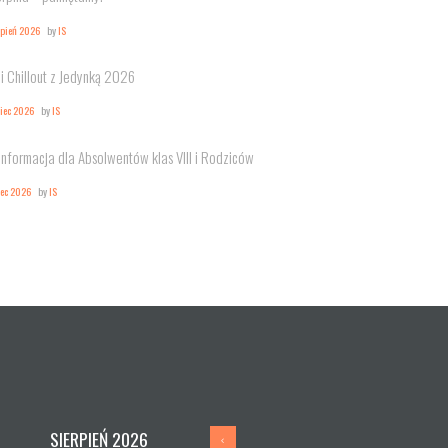
rpień 2026
by
IS
i Chillout z Jedynką 2026
piec 2026
by
IS
Informacja dla Absolwentów klas VIII i Rodziców
iec 2026
by
IS
SIERPIEŃ
2026