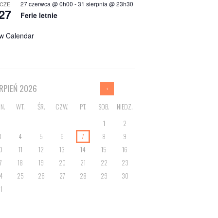
27 czerwca @ 0h00
-
31 sierpnia @ 23h30
CZE
27
Ferie letnie
w Calendar
ERPIEŃ
2026
N.
WT.
ŚR.
CZW.
PT.
SOB.
NIEDZ.
1
2
3
4
5
6
7
8
9
0
11
12
13
14
15
16
7
18
19
20
21
22
23
4
25
26
27
28
29
30
1