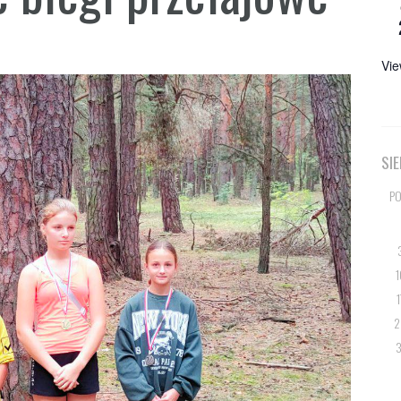
Vie
SI
PO
1
1
2
3