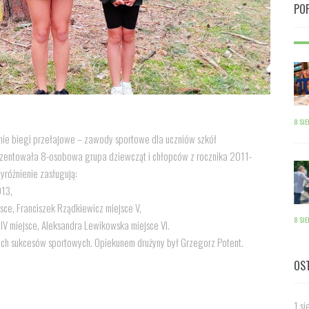
PO
8 SI
lnie biegi przełajowe – zawody sportowe dla uczniów szkół
ezentowała 8-osobowa grupa dziewcząt i chłopców z rocznika 2011-
yróżnienie zasługują:
013,
jsce, Franciszek Rządkiewicz miejsce V,
8 SI
IV miejsce, Aleksandra Lewikowska miejsce VI.
ych sukcesów sportowych. Opiekunem drużyny był Grzegorz Potent.
OS
1 si