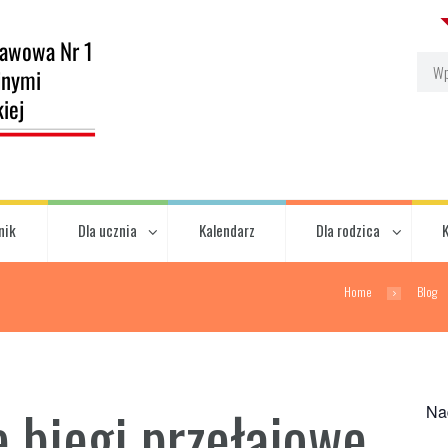
nik
Dla ucznia
Kalendarz
Dla rodzica
Home
Blog
e biegi przełajowe
Na