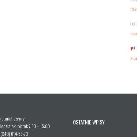
1 Sie
Letn
11 Li
2 Lip
retariat czynny:
OSTATNIE WPISY
iedziałek–piątek 7:30 – 15:00
. (048) 614-53-70