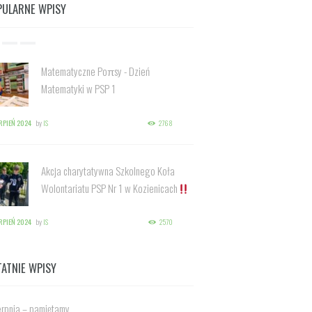
PULARNE WPISY
Matematyczne Poπsy - Dzień
Matematyki w PSP 1
ERPIEŃ 2024
by
IS
2768
Akcja charytatywna Szkolnego Koła
Wolontariatu PSP Nr 1 w Kozienicach
ERPIEŃ 2024
by
IS
2570
TATNIE WPISY
erpnia – pamiętamy.