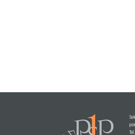
Sek
pon
Tel