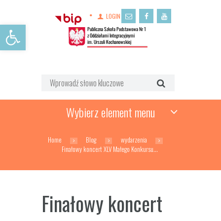
LOGIN
Open toolbar
Wybierz element menu
Home
Blog
wydarzenia
Finałowy koncert XLV Małego Konkursu...
Finałowy koncert