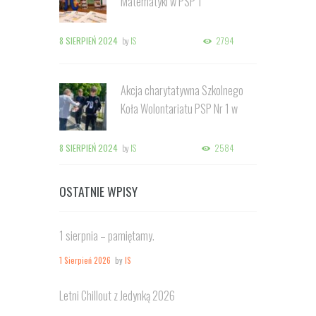
Matematyki w PSP 1
8 SIERPIEŃ 2024
by
IS
2794
Akcja charytatywna Szkolnego
Koła Wolontariatu PSP Nr 1 w
Kozienicach
8 SIERPIEŃ 2024
by
IS
2584
OSTATNIE WPISY
1 sierpnia – pamiętamy.
1 Sierpień 2026
by
IS
Letni Chillout z Jedynką 2026