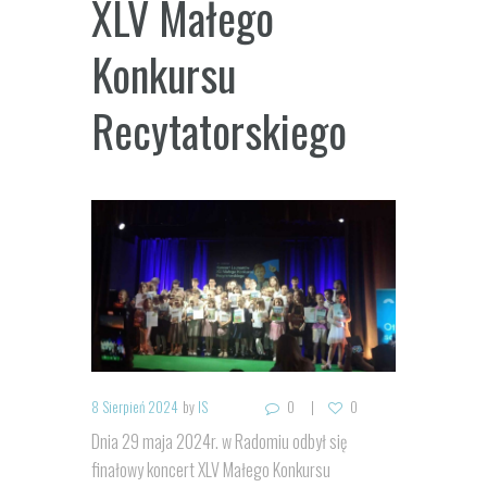
XLV Małego
Konkursu
Recytatorskiego
8 Sierpień 2024
by
IS
0
0
Dnia 29 maja 2024r. w Radomiu odbył się
finałowy koncert XLV Małego Konkursu