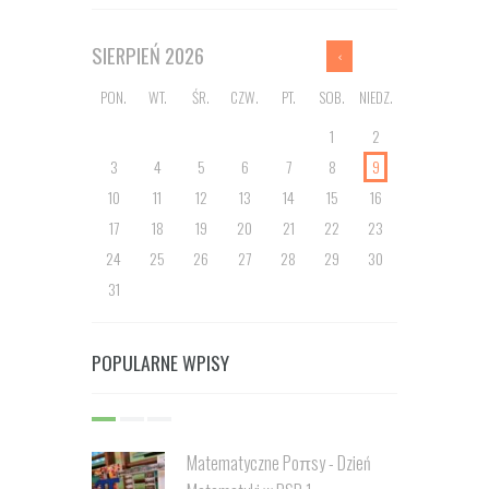
SIERPIEŃ
2026
PON.
WT.
ŚR.
CZW.
PT.
SOB.
NIEDZ.
1
2
3
4
5
6
7
8
9
10
11
12
13
14
15
16
17
18
19
20
21
22
23
24
25
26
27
28
29
30
31
POPULARNE WPISY
Matematyczne Poπsy - Dzień