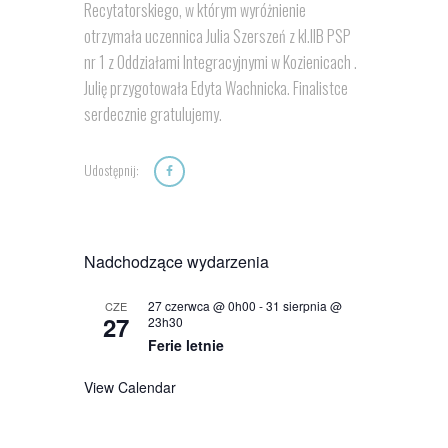
Recytatorskiego, w którym wyróżnienie
otrzymała uczennica Julia Szerszeń z kl.IIB PSP
nr 1 z Oddziałami Integracyjnymi w Kozienicach .
Julię przygotowała Edyta Wachnicka. Finalistce
serdecznie gratulujemy.
Udostępnij:
Nadchodzące wydarzenia
27 czerwca @ 0h00
-
31 sierpnia @
CZE
27
23h30
Ferie letnie
View Calendar