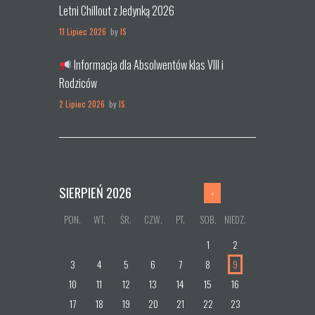
Letni Chillout z Jedynką 2026
11 Lipiec 2026
by
IS
Informacja dla Absolwentów klas VIII i
Rodziców
2 Lipiec 2026
by
IS
SIERPIEŃ
2026
PON.
WT.
ŚR.
CZW.
PT.
SOB.
NIEDZ.
1
2
3
4
5
6
7
8
9
10
11
12
13
14
15
16
17
18
19
20
21
22
23