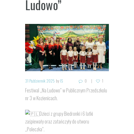
Ludowo”
31 Październik 2025
by
IS
0
1
Festiwal ,,Na Ludowo” w Publicznym Przedszkolu
nr 3 w Kozienicach.
Dzieci z grupy Biedronki i 6 latki
zaśpiewały oraz zatańczyły do utworu
,,Poleczka”.