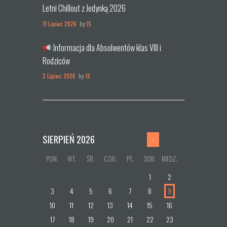
Letni Chillout z Jedynką 2026
11 Lipiec 2026
by
IS
Informacja dla Absolwentów klas VIII i
Rodziców
2 Lipiec 2026
by
IS
SIERPIEŃ
2026
PON.
WT.
ŚR.
CZW.
PT.
SOB.
NIEDZ.
1
2
3
4
5
6
7
8
9
10
11
12
13
14
15
16
17
18
19
20
21
22
23