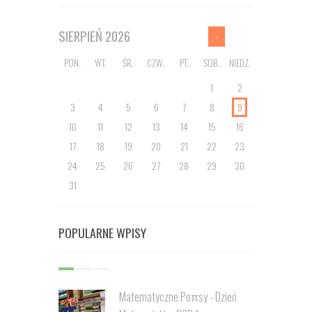
SIERPIEŃ
2026
PON.
WT.
ŚR.
CZW.
PT.
SOB.
NIEDZ.
1
2
3
4
5
6
7
8
9
10
11
12
13
14
15
16
17
18
19
20
21
22
23
24
25
26
27
28
29
30
31
POPULARNE WPISY
Matematyczne Poπsy - Dzień