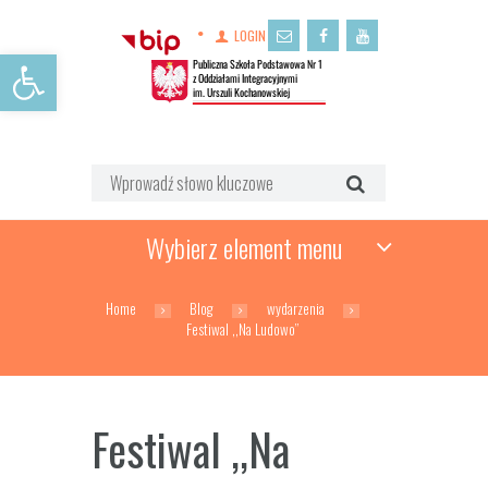
LOGIN
Open toolbar
Wybierz element menu
Home
Blog
wydarzenia
Festiwal ,,Na Ludowo”
Festiwal ,,Na