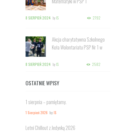
Matematyki w PSP 1
8 SIERPIEŃ 2024
by
IS
2792
Akcja charytatywna Szkolnego
Koła Wolontariatu PSP Nr 1 w
Kozienicach
8 SIERPIEŃ 2024
by
IS
2582
OSTATNIE WPISY
1 sierpnia – pamiętamy.
1 Sierpień 2026
by
IS
Letni Chillout z Jedynką 2026