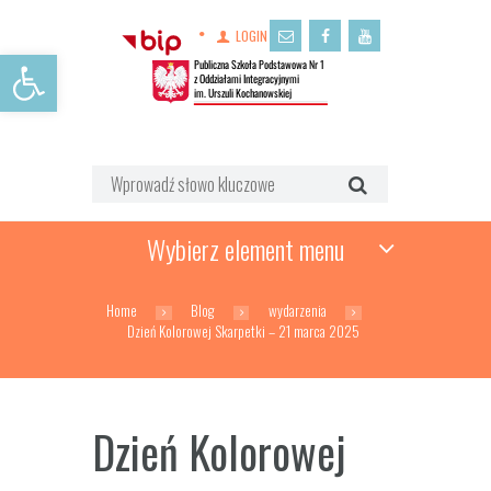
LOGIN
Open toolbar
Wybierz element menu
Home
Blog
wydarzenia
Dzień Kolorowej Skarpetki – 21 marca 2025
Dzień Kolorowej