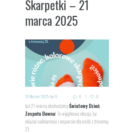
Skarpetki – 21
marca 2025
19 Marzec 2025
by
IS
0
0
Już 21 marca obchodzimy
Światowy Dzień
Zespołu Downa
! To wyjątkowa okazja, by
okazać solidarność i wsparcie dla osób z trisomią
21.