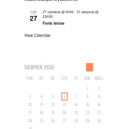
27 czerwca @ 0h00
-
31 sierpnia @
CZE
27
23h30
Ferie letnie
View Calendar
SIERPIEŃ
2026
PON.
WT.
ŚR.
CZW.
PT.
SOB.
NIEDZ.
1
2
3
4
5
6
7
8
9
10
11
12
13
14
15
16
17
18
19
20
21
22
23
24
25
26
27
28
29
30
31