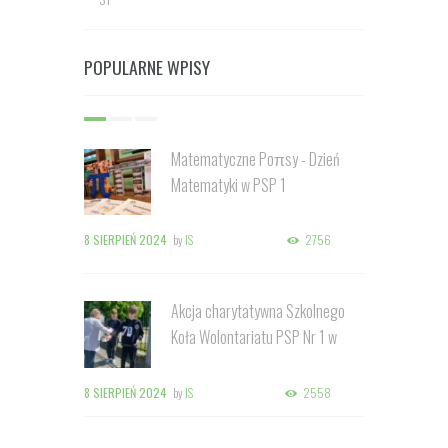
POPULARNE WPISY
Matematyczne Poπsy - Dzień
Matematyki w PSP 1
8 SIERPIEŃ 2024
by
IS
2756
Akcja charytatywna Szkolnego
Koła Wolontariatu PSP Nr 1 w
Kozienicach
8 SIERPIEŃ 2024
by
IS
2558