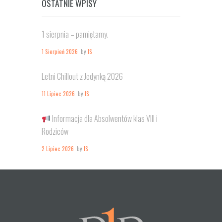
OSTATNIE WPISY
1 sierpnia – pamiętamy.
1 Sierpień 2026
by
IS
Letni Chillout z Jedynką 2026
11 Lipiec 2026
by
IS
Informacja dla Absolwentów klas VIII i
Rodziców
2 Lipiec 2026
by
IS