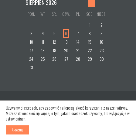
SIERPIEŃ
2026
PON.
WT.
ŚR.
CZW.
PT.
SOB.
NIEDZ.
1
2
3
4
5
6
7
8
9
10
11
12
13
14
15
16
17
18
19
20
21
22
23
24
25
26
27
28
29
30
31
Używamy ciasteczek, aby zapewnić najlepszą jakość korzystania z naszej witryny.
Możesz dowiedzieć się więcej o tym, jakich ciasteczek używamy, lub wyłączyć je w
ustawieniach
.
AncoraThemes
© 2026. All rights reserved.
Designed by pixabay,
Designed by Freepik
Akceptuj