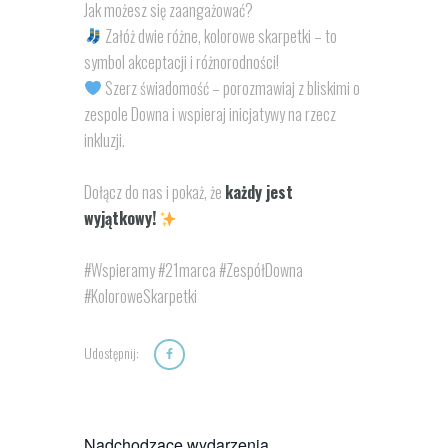
Jak możesz się zaangażować?
Załóż dwie różne, kolorowe skarpetki – to
symbol akceptacji i różnorodności!
Szerz świadomość – porozmawiaj z bliskimi o
zespole Downa i wspieraj inicjatywy na rzecz
inkluzji.
Dołącz do nas i pokaż, że
każdy jest
wyjątkowy!
#Wspieramy #21marca #ZespółDowna
#KoloroweSkarpetki
Udostępnij:
Nadchodzące wydarzenia