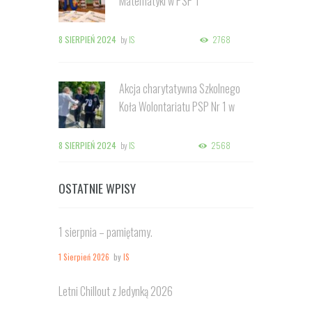
Matematyki w PSP 1
8 SIERPIEŃ 2024
by
IS
2768
Akcja charytatywna Szkolnego
Koła Wolontariatu PSP Nr 1 w
Kozienicach
8 SIERPIEŃ 2024
by
IS
2568
OSTATNIE WPISY
1 sierpnia – pamiętamy.
1 Sierpień 2026
by
IS
Letni Chillout z Jedynką 2026