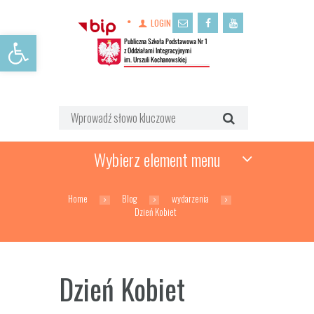
LOGIN
Open toolbar
Wybierz element menu
Home
Blog
wydarzenia
Dzień Kobiet
Dzień Kobiet