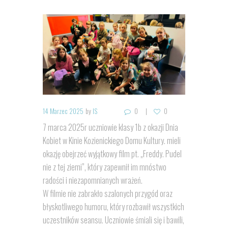
14 Marzec 2025
by
IS
0
0
7 marca 2025r uczniowie klasy 1b z okazji Dnia
Kobiet w Kinie Kozienickiego Domu Kultury. mieli
okazję obejrzeć wyjątkowy film pt. „Freddy. Pudel
nie z tej ziemi”, który zapewnił im mnóstwo
radości i niezapomnianych wrażeń.
W filmie nie zabrakło szalonych przygód oraz
błyskotliwego humoru, który rozbawił wszystkich
uczestników seansu. Uczniowie śmiali się i bawili,