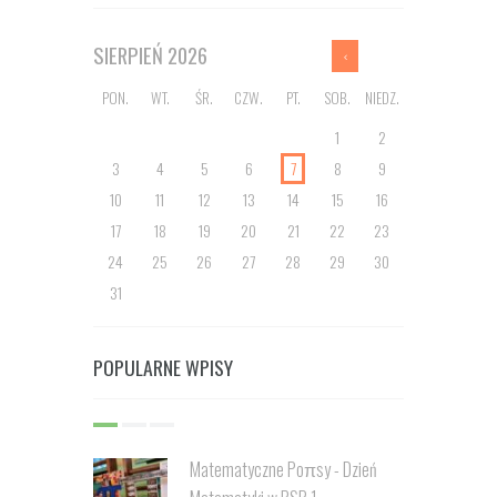
SIERPIEŃ
2026
PON.
WT.
ŚR.
CZW.
PT.
SOB.
NIEDZ.
1
2
3
4
5
6
7
8
9
10
11
12
13
14
15
16
17
18
19
20
21
22
23
24
25
26
27
28
29
30
31
POPULARNE WPISY
Matematyczne Poπsy - Dzień