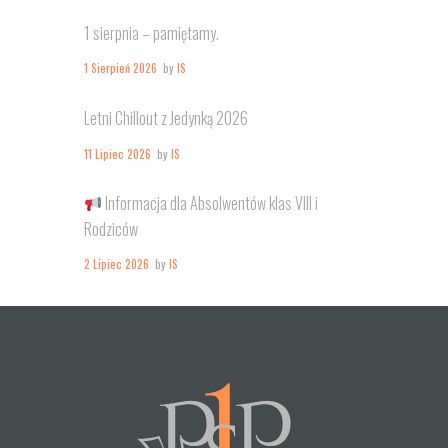
1 sierpnia – pamiętamy.
1 Sierpień 2026
by
IS
Letni Chillout z Jedynką 2026
11 Lipiec 2026
by
IS
Informacja dla Absolwentów klas VIII i
Rodziców
2 Lipiec 2026
by
IS