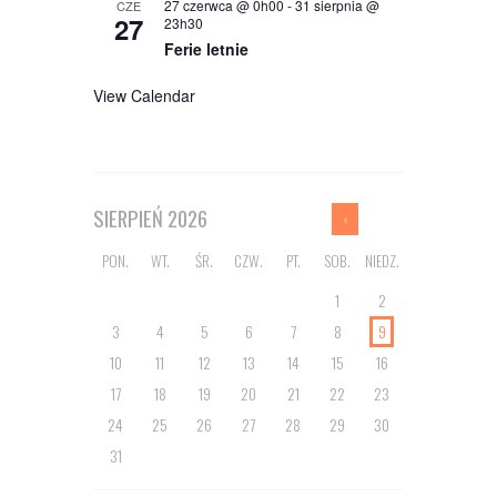
27 czerwca @ 0h00
-
31 sierpnia @
CZE
27
23h30
Ferie letnie
View Calendar
SIERPIEŃ
2026
PON.
WT.
ŚR.
CZW.
PT.
SOB.
NIEDZ.
1
2
3
4
5
6
7
8
9
10
11
12
13
14
15
16
17
18
19
20
21
22
23
24
25
26
27
28
29
30
31