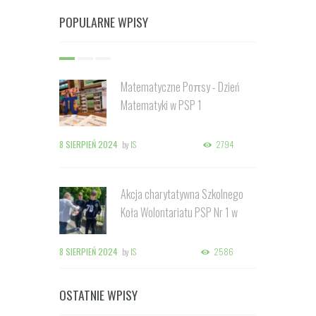
POPULARNE WPISY
Matematyczne Poπsy - Dzień
Matematyki w PSP 1
8 SIERPIEŃ 2024
by
IS
2794
Akcja charytatywna Szkolnego
Koła Wolontariatu PSP Nr 1 w
Kozienicach
8 SIERPIEŃ 2024
by
IS
2586
OSTATNIE WPISY