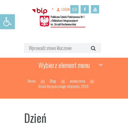
LOGIN
Open toolbar
Wybierz element menu
Home
Blog
wydarzenia
Dzień Bezpiecznego Internetu 2026
Dzień