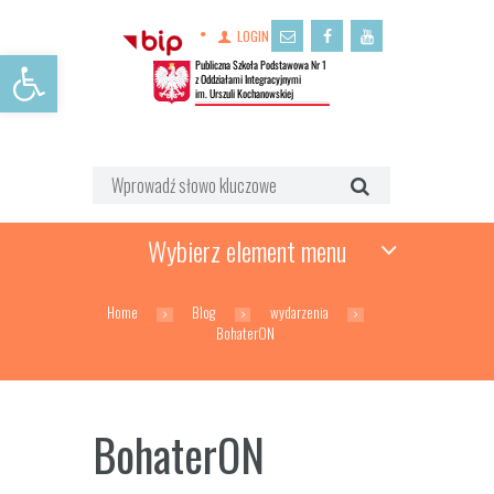
LOGIN
Open toolbar
Wybierz element menu
Home
Blog
wydarzenia
BohaterON
BohaterON