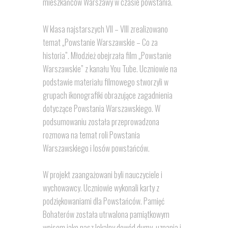
mieszkańców Warszawy w czasie powstania.
W klasa najstarszych VII – VIII zrealizowano
temat „Powstanie Warszawskie – Co za
historia”. Młodzież obejrzała film „Powstanie
Warszawskie” z kanału You Tube. Uczniowie na
podstawie materiału filmowego stworzyli w
grupach ikonografiki obrazujące zagadnienia
dotyczące Powstania Warszawskiego. W
podsumowaniu została przeprowadzona
rozmowa na temat roli Powstania
Warszawskiego i losów powstańców.
W projekt zaangażowani byli nauczyciele i
wychowawcy. Uczniowie wykonali karty z
podziękowaniami dla Powstańców. Pamięć
Bohaterów została utrwalona pamiątkowym
wpisem jako nasz lokalny dowód dumy, uznania i