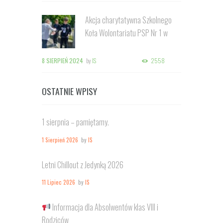
Akcja charytatywna Szkolnego
Koła Wolontariatu PSP Nr 1 w
Kozienicach
8 SIERPIEŃ 2024
by
IS
2558
OSTATNIE WPISY
1 sierpnia – pamiętamy.
1 Sierpień 2026
by
IS
Letni Chillout z Jedynką 2026
11 Lipiec 2026
by
IS
Informacja dla Absolwentów klas VIII i
Rodziców