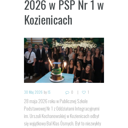
2026 w PSP Nr 1 w
Kozienicach
30 Maj 2026
by
IS
0
1
28 maja 2026 roku w Publicznej Szkole
Podstawowej Nr 1 z Oddziałami Integracyjnymi
im. Urszuli Kochanowskiej w Kozienicach odbył
się wyjątkowy Bal Klas Ósmych. Był to niezwykły