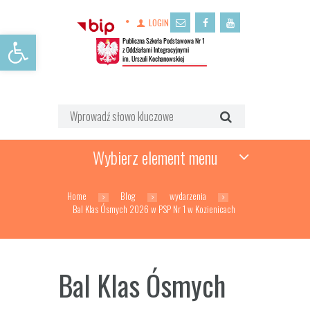
LOGIN
Open toolbar
Wybierz element menu
Home
Blog
wydarzenia
Bal Klas Ósmych 2026 w PSP Nr 1 w Kozienicach
Bal Klas Ósmych