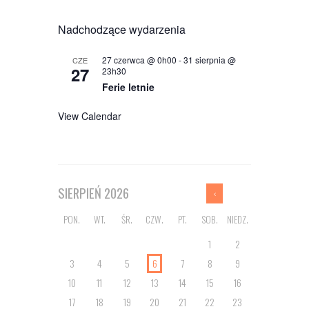
Nadchodzące wydarzenia
27 czerwca @ 0h00
-
31 sierpnia @
CZE
27
23h30
Ferie letnie
View Calendar
SIERPIEŃ
2026
PON.
WT.
ŚR.
CZW.
PT.
SOB.
NIEDZ.
1
2
3
4
5
6
7
8
9
10
11
12
13
14
15
16
17
18
19
20
21
22
23