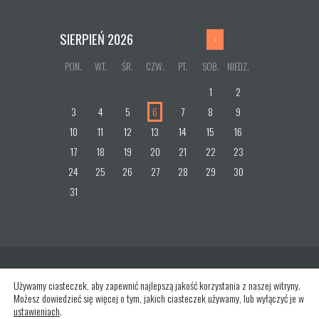
SIERPIEŃ
2026
PON.
WT.
ŚR.
CZW.
PT.
SOB.
NIEDZ.
1
2
3
4
5
6
7
8
9
10
11
12
13
14
15
16
17
18
19
20
21
22
23
24
25
26
27
28
29
30
31
Używamy ciasteczek, aby zapewnić najlepszą jakość korzystania z naszej witryny.
Możesz dowiedzieć się więcej o tym, jakich ciasteczek używamy, lub wyłączyć je w
ustawieniach
.
AncoraThemes
© 2026. All rights reserved.