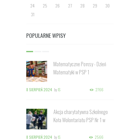
24
25
26
27
28
29
30
31
POPULARNE WPISY
Matematyczne Poπsy - Dzień
Matematyki w PSP 1
8 SIERPIEŃ 2024
by
IS
2766
Akcja charytatywna Szkolnego
Koła Wolontariatu PSP Nr 1 w
Kozienicach
8 SIERPIEŃ 2024
by
IS
2566