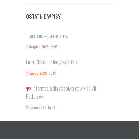
OSTATNIE WPISY
1 sierpnia – pamiętamy.
1 Sierpień 2026
by
IS
Letni Chillout z Jedynką 2026
11 Lipiec 2026
by
IS
Informacja dla Absolwentów klas VIII i
Rodziców
2 Lipiec 2026
by
IS