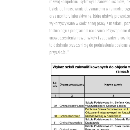
rozwój kompetencji cyfrowych zarówno uczniów, jak 
Dzięki dofinansowaniu otrzymanemu w ramach progra
oraz monitory interaktywne, które ułatwią prowadz
wykorzystywane w codziennej pracy z uczniami, pozw
technologii z programem nauczania. Przystąpienie d
unowocześnienia naszej szkoły i zapewnienia uczni
to działanie przyczyni się do podniesienia poziom
przyszłości.”