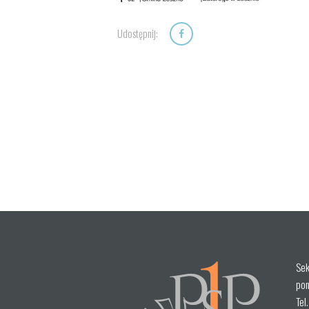
Udostępnij:
Sek
pon
Tel