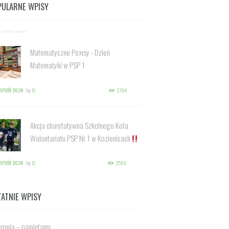
PULARNE WPISY
Matematyczne Poπsy - Dzień
Matematyki w PSP 1
ERPIEŃ 2024
by
IS
2794
Akcja charytatywna Szkolnego Koła
Wolontariatu PSP Nr 1 w Kozienicach
ERPIEŃ 2024
by
IS
2586
TATNIE WPISY
erpnia – pamiętamy.