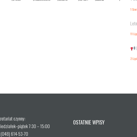
1 Sie
Letn
11 Li
2 Lip
retariat czynny:
OSTATNIE WPISY
iedziałek–piątek 7:30 – 15:00
. (048) 614-53-70