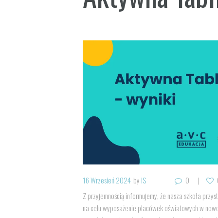
16 Wrzesień 2024
by
IS
0
Z przyjemnością informujemy, że nasza szkoła prz
na celu wyposażenie placówek oświatowych w nowoc