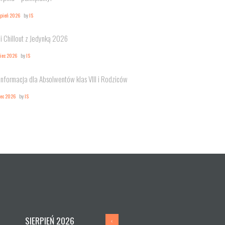
rpień 2026
by
IS
i Chillout z Jedynką 2026
piec 2026
by
IS
Informacja dla Absolwentów klas VIII i Rodziców
iec 2026
by
IS
SIERPIEŃ
2026