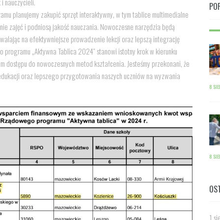
i nauczycieli.
PO
mu planujemy zakupić sprzęt interaktywny, w tym tablice multimedialne
enie zajęć i podniosą jakość nauczania. Nowoczesne narzędzia będą
alając na efektywniejsze prowadzenie lekcji oraz lepszą integrację
o programu „Aktywna Tablica 2024″ stanowi istotny krok w kierunku
om dostępu do nowoczesnych metod kształcenia. Jesteśmy przekonani, że
u edukacji oraz lepszego przygotowania naszych uczniów na wyzwania
8 SI
8 SI
OS
1 si