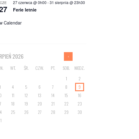
27 czerwca @ 0h00
-
31 sierpnia @ 23h30
CZE
27
Ferie letnie
w Calendar
ERPIEŃ
2026
N.
WT.
ŚR.
CZW.
PT.
SOB.
NIEDZ.
1
2
3
4
5
6
7
8
9
0
11
12
13
14
15
16
7
18
19
20
21
22
23
4
25
26
27
28
29
30
1