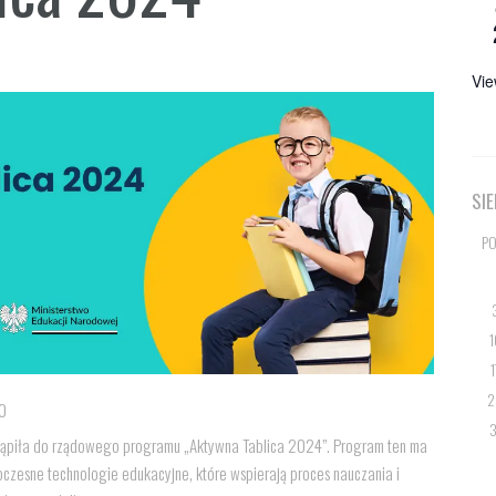
Vie
SI
PO
1
1
2
0
3
ystąpiła do rządowego programu „Aktywna Tablica 2024”. Program ten ma
zesne technologie edukacyjne, które wspierają proces nauczania i