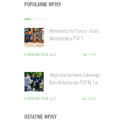
POPULARNE WPISY
Matematyczne Poπsy - Dzień
Matematyki w PSP 1
8 SIERPIEŃ 2024
by
IS
2790
Akcja charytatywna Szkolnego
Koła Wolontariatu PSP Nr 1 w
Kozienicach
8 SIERPIEŃ 2024
by
IS
2582
OSTATNIE WPISY