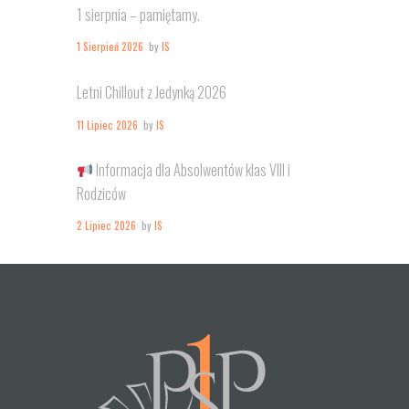
1 sierpnia – pamiętamy.
1 Sierpień 2026
by
IS
Letni Chillout z Jedynką 2026
11 Lipiec 2026
by
IS
Informacja dla Absolwentów klas VIII i
Rodziców
2 Lipiec 2026
by
IS