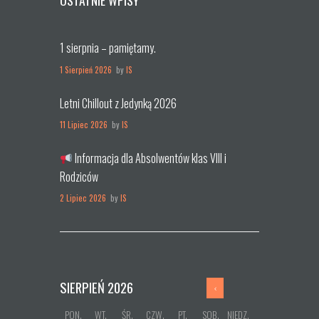
OSTATNIE WPISY
1 sierpnia – pamiętamy.
1 Sierpień 2026
by
IS
Letni Chillout z Jedynką 2026
11 Lipiec 2026
by
IS
Informacja dla Absolwentów klas VIII i
Rodziców
2 Lipiec 2026
by
IS
SIERPIEŃ
2026
PON.
WT.
ŚR.
CZW.
PT.
SOB.
NIEDZ.