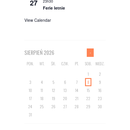
27
23h30
Ferie letnie
View Calendar
SIERPIEŃ
2026
PON.
WT.
ŚR.
CZW.
PT.
SOB.
NIEDZ.
1
2
3
4
5
6
7
8
9
10
11
12
13
14
15
16
17
18
19
20
21
22
23
24
25
26
27
28
29
30
31