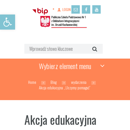
LOGIN
Open toolbar
Wybierz element menu
Home
Blog
wydarzenia
Akcja edukacyjna ,,Uczymy pomagać”
Akcja edukacyjna