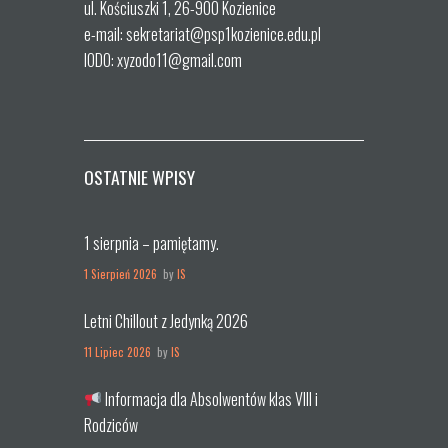
ul. Kościuszki 1, 26-900 Kozienice
e-mail: sekretariat@psp1kozienice.edu.pl
IODO: xyzodo11@gmail.com
OSTATNIE WPISY
1 sierpnia – pamiętamy.
1 Sierpień 2026
by
IS
Letni Chillout z Jedynką 2026
11 Lipiec 2026
by
IS
Informacja dla Absolwentów klas VIII i
Rodziców