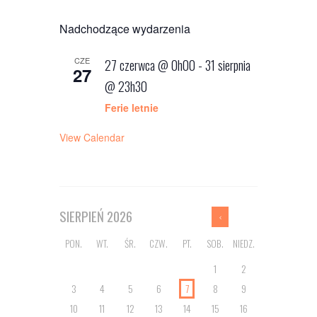
Nadchodzące wydarzenia
CZE
27 czerwca @ 0h00
-
31 sierpnia
27
@ 23h30
Ferie letnie
View Calendar
SIERPIEŃ
2026
PON.
WT.
ŚR.
CZW.
PT.
SOB.
NIEDZ.
1
2
3
4
5
6
7
8
9
10
11
12
13
14
15
16