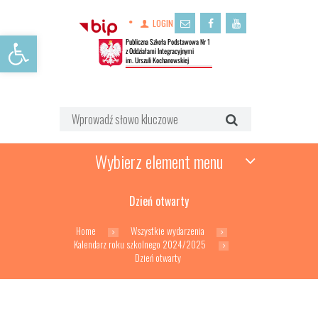
LOGIN
Open toolbar
Wybierz element menu
Dzień otwarty
Home
Wszystkie wydarzenia
Kalendarz roku szkolnego 2024/2025
Dzień otwarty