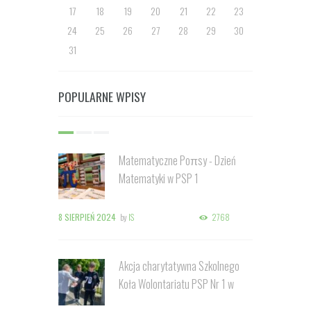
17
18
19
20
21
22
23
24
25
26
27
28
29
30
31
POPULARNE WPISY
Matematyczne Poπsy - Dzień
Matematyki w PSP 1
8 SIERPIEŃ 2024
by
IS
2768
Akcja charytatywna Szkolnego
Koła Wolontariatu PSP Nr 1 w
Kozienicach