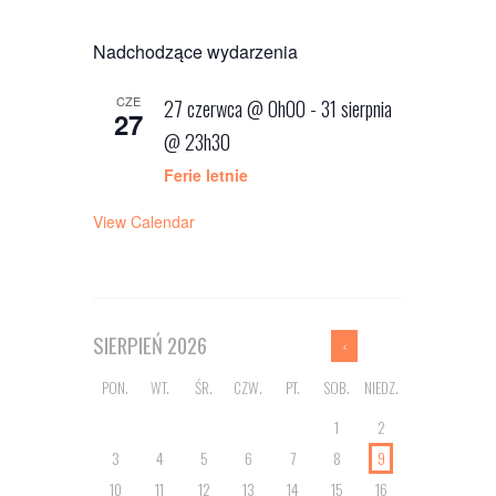
Nadchodzące wydarzenia
CZE
27 czerwca @ 0h00
-
31 sierpnia
27
@ 23h30
Ferie letnie
View Calendar
SIERPIEŃ
2026
PON.
WT.
ŚR.
CZW.
PT.
SOB.
NIEDZ.
1
2
3
4
5
6
7
8
9
10
11
12
13
14
15
16