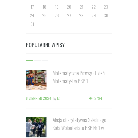
17
18
19
20
21
22
23
24
25
26
27
28
29
30
31
POPULARNE WPISY
Matematyczne Poπsy - Dzień
Matematyki w PSP 1
8 SIERPIEŃ 2024
by
IS
2794
Akcja charytatywna Szkolnego
Koła Wolontariatu PSP Nr 1 w
Kozienicach