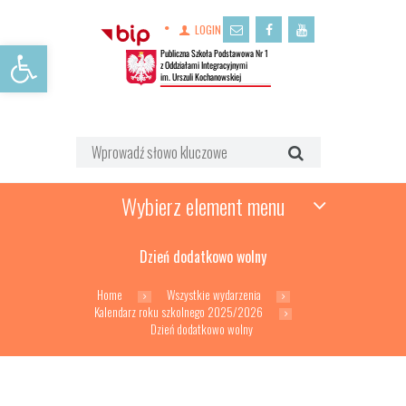
LOGIN
Open toolbar
Wybierz element menu
Dzień dodatkowo wolny
Home
Wszystkie wydarzenia
Kalendarz roku szkolnego 2025/2026
Dzień dodatkowo wolny