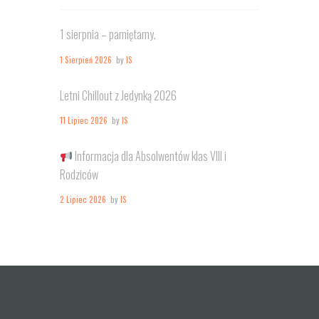
1 sierpnia – pamiętamy.
1 Sierpień 2026
by
IS
Letni Chillout z Jedynką 2026
11 Lipiec 2026
by
IS
Informacja dla Absolwentów klas VIII i
Rodziców
2 Lipiec 2026
by
IS