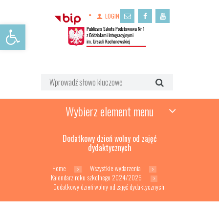
LOGIN
Open toolbar
Wybierz element menu
Dodatkowy dzień wolny od zajęć
dydaktycznych
Home
Wszystkie wydarzenia
Kalendarz roku szkolnego 2024/2025
Dodatkowy dzień wolny od zajęć dydaktycznych