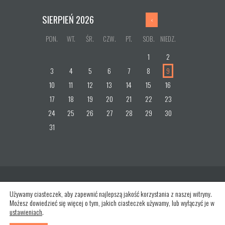
SIERPIEŃ
2026
PON.
WT.
ŚR.
CZW.
PT.
SOB.
NIEDZ.
1
2
3
4
5
6
7
8
9
10
11
12
13
14
15
16
17
18
19
20
21
22
23
24
25
26
27
28
29
30
31
Używamy ciasteczek, aby zapewnić najlepszą jakość korzystania z naszej witryny.
Możesz dowiedzieć się więcej o tym, jakich ciasteczek używamy, lub wyłączyć je w
ustawieniach
.
AncoraThemes
© 2026. All rights reserved.