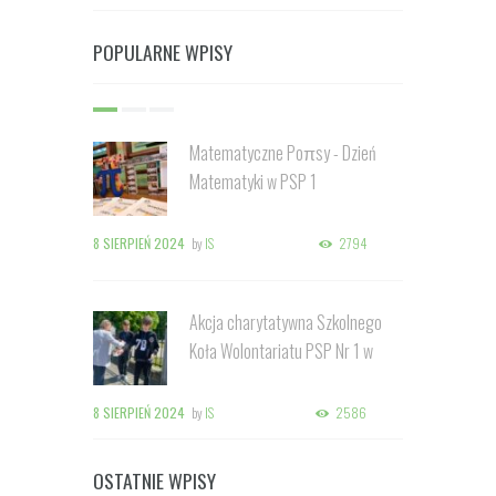
POPULARNE WPISY
Matematyczne Poπsy - Dzień
Matematyki w PSP 1
8 SIERPIEŃ 2024
by
IS
2794
Akcja charytatywna Szkolnego
Koła Wolontariatu PSP Nr 1 w
Kozienicach
8 SIERPIEŃ 2024
by
IS
2586
OSTATNIE WPISY