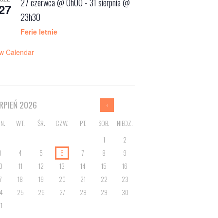
27 czerwca @ 0h00
-
31 sierpnia @
27
23h30
Ferie letnie
w Calendar
ERPIEŃ
2026
N.
WT.
ŚR.
CZW.
PT.
SOB.
NIEDZ.
1
2
3
4
5
6
7
8
9
0
11
12
13
14
15
16
7
18
19
20
21
22
23
4
25
26
27
28
29
30
1