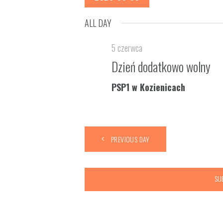
S
ALL DAY
e
l
5 czerwca
e
c
Dzień dodatkowo wolny
t
PSP1 w Kozienicach
d
a
t
e
.
PREVIOUS DAY
SU