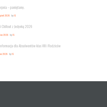
erpnia – pamiętamy.
rpień 2026
by
IS
i Chillout z Jedynką 2026
piec 2026
by
IS
Informacja dla Absolwentów klas VIII i Rodziców
iec 2026
by
IS