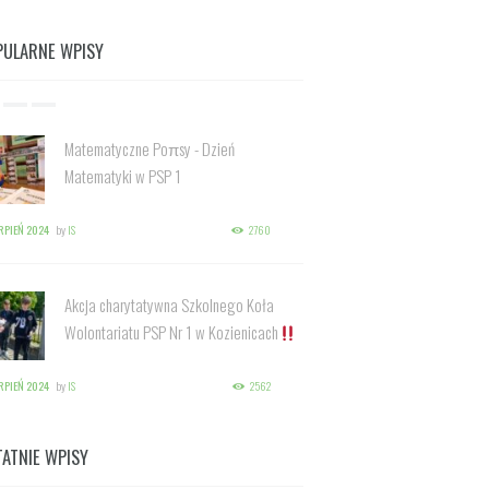
PULARNE WPISY
Matematyczne Poπsy - Dzień
Matematyki w PSP 1
ERPIEŃ 2024
by
IS
2760
Akcja charytatywna Szkolnego Koła
Wolontariatu PSP Nr 1 w Kozienicach
ERPIEŃ 2024
by
IS
2562
TATNIE WPISY