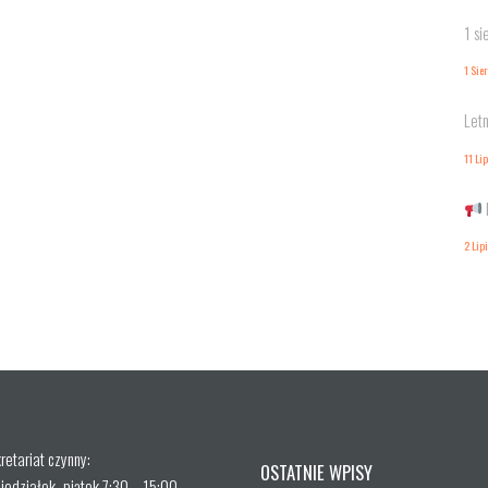
1 si
1 Sie
Letn
11 Li
2 Lip
retariat czynny:
OSTATNIE WPISY
iedziałek–piątek 7:30 – 15:00