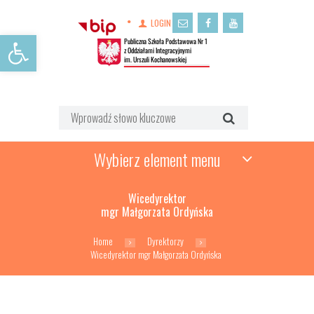
LOGIN
Open toolbar
Wybierz element menu
Wicedyrektor
mgr Małgorzata Ordyńska
Home
Dyrektorzy
Wicedyrektor mgr Małgorzata Ordyńska