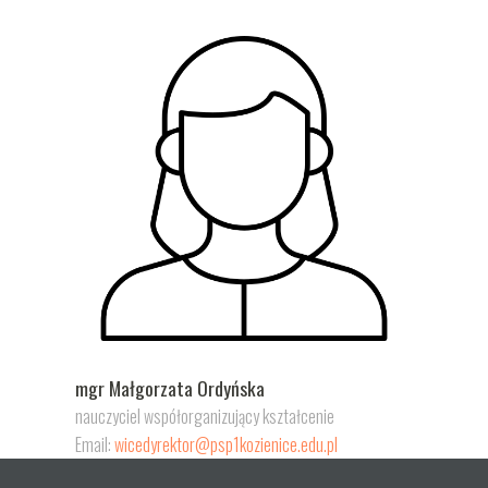
mgr Małgorzata Ordyńska
nauczyciel współorganizujący kształcenie
Email:
wicedyrektor@psp1kozienice.edu.pl