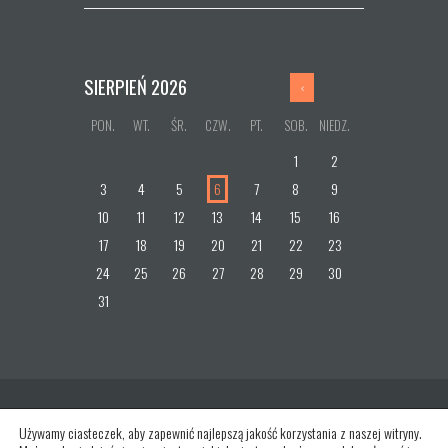
SIERPIEŃ
2026
PON.
WT.
ŚR.
CZW.
PT.
SOB.
NIEDZ.
1
2
3
4
5
6
7
8
9
10
11
12
13
14
15
16
17
18
19
20
21
22
23
24
25
26
27
28
29
30
31
Używamy ciasteczek, aby zapewnić najlepszą jakość korzystania z naszej witryny.