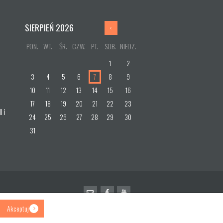
SIERPIEŃ
2026
PON.
WT.
ŚR.
CZW.
PT.
SOB.
NIEDZ.
1
2
3
4
5
6
7
8
9
10
11
12
13
14
15
16
17
18
19
20
21
22
23
I i
24
25
26
27
28
29
30
31
Akceptuj