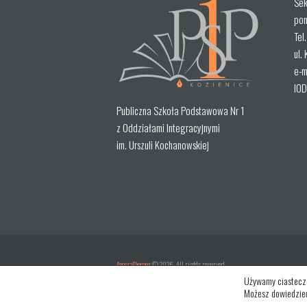
Sek
pon
Tel
ul.
e-m
IOD
Publiczna Szkoła Podstawowa Nr 1
z Oddziałami Integracyjnymi
im. Urszuli Kochanowskiej
AncoraThemes
© 2026. All rights reserved.
Używamy ciastecze
Designed by pixabay,
Designed by Freepik
Możesz dowiedzieć