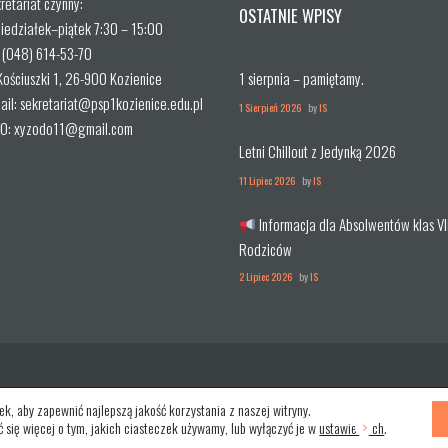
retariat czynny:
OSTATNIE WPISY
iedziałek–piątek 7:30 – 15:00
. (048) 614-53-70
 Kościuszki 1, 26-900 Kozienice
1 sierpnia – pamiętamy.
ail: sekretariat@psp1kozienice.edu.pl
1 Sierpień 2026
by
IS
O: xyzodo11@gmail.com
Letni Chillout z Jedynką 2026
11 Lipiec 2026
by
IS
Informacja dla Absolwentów klas VII
Rodziców
2 Lipiec 2026
by
IS
k, aby zapewnić najlepszą jakość korzystania z naszej witryny.
 się więcej o tym, jakich ciasteczek używamy, lub wyłączyć je w
ustawieniach
.