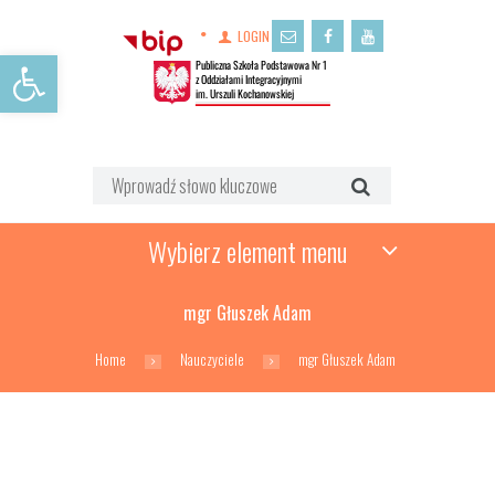
LOGIN
Open toolbar
Wybierz element menu
mgr Głuszek Adam
Home
Nauczyciele
mgr Głuszek Adam