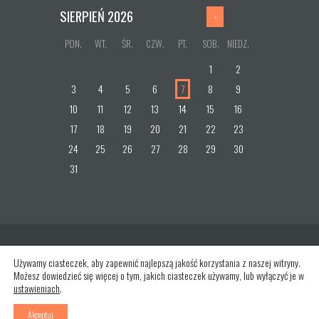
SIERPIEŃ
2026
PON.
WT.
ŚR.
CZW.
PT.
SOB.
NIEDZ.
1
2
3
4
5
6
7
8
9
10
11
12
13
14
15
16
17
18
19
20
21
22
23
24
25
26
27
28
29
30
31
Używamy ciasteczek, aby zapewnić najlepszą jakość korzystania z naszej witryny.
Możesz dowiedzieć się więcej o tym, jakich ciasteczek używamy, lub wyłączyć je w
ustawieniach
.
AncoraThemes
© 2026. All rights reserved.
Designed by pixabay,
Designed by Freepik
Akceptuj