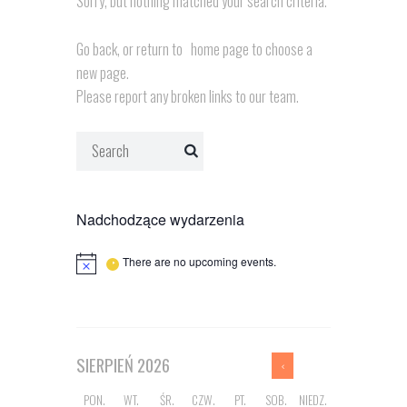
Sorry, but nothing matched your search criteria.
Go back, or return to
home page to choose a
new page.
Please report any broken links to our team.
Nadchodzące wydarzenia
There are no upcoming events.
SIERPIEŃ
2026
PON.
WT.
ŚR.
CZW.
PT.
SOB.
NIEDZ.