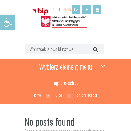
LOGIN
Open toolbar
Wybierz element menu
Tag: pre-school
Home
Blog
Tag: pre-school
No posts found