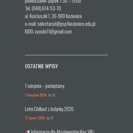
poniedziałek–piątek 7:30 – 15:00
Tel. (048) 614-53-70
ul. Kościuszki 1, 26-900 Kozienice
e-mail: sekretariat@psp1kozienice.edu.pl
IODO: xyzodo11@gmail.com
OSTATNIE WPISY
1 sierpnia – pamiętamy.
1 Sierpień 2026
by
IS
Letni Chillout z Jedynką 2026
11 Lipiec 2026
by
IS
Informacja dla Absolwentów klas VIII i