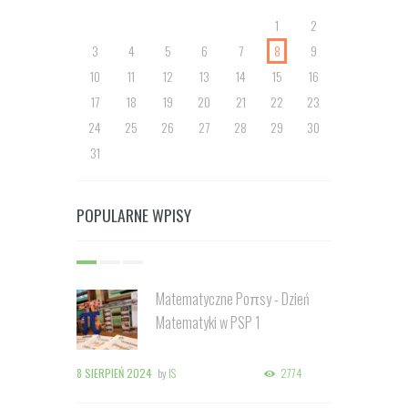
1
2
3
4
5
6
7
8
9
10
11
12
13
14
15
16
17
18
19
20
21
22
23
24
25
26
27
28
29
30
31
POPULARNE WPISY
Matematyczne Poπsy - Dzień
Matematyki w PSP 1
8 SIERPIEŃ 2024
by
IS
2774