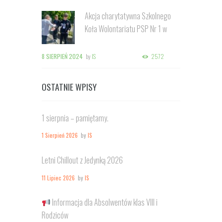
Akcja charytatywna Szkolnego
Koła Wolontariatu PSP Nr 1 w
Kozienicach
8 SIERPIEŃ 2024
by
IS
2572
OSTATNIE WPISY
1 sierpnia – pamiętamy.
1 Sierpień 2026
by
IS
Letni Chillout z Jedynką 2026
11 Lipiec 2026
by
IS
Informacja dla Absolwentów klas VIII i
Rodziców