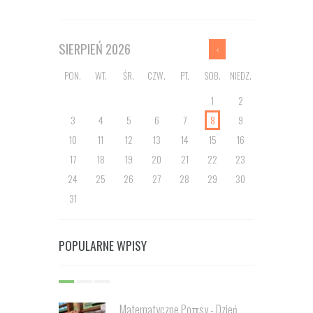
SIERPIEŃ
2026
PON.
WT.
ŚR.
CZW.
PT.
SOB.
NIEDZ.
1
2
3
4
5
6
7
8
9
10
11
12
13
14
15
16
17
18
19
20
21
22
23
24
25
26
27
28
29
30
31
POPULARNE WPISY
Matematyczne Poπsy - Dzień