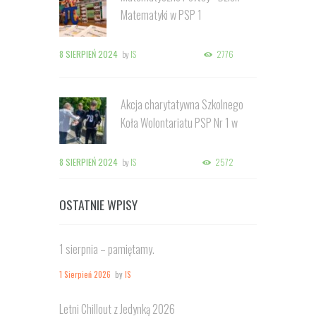
Matematyki w PSP 1
8 SIERPIEŃ 2024
by
IS
2776
Akcja charytatywna Szkolnego
Koła Wolontariatu PSP Nr 1 w
Kozienicach
8 SIERPIEŃ 2024
by
IS
2572
OSTATNIE WPISY
1 sierpnia – pamiętamy.
1 Sierpień 2026
by
IS
Letni Chillout z Jedynką 2026