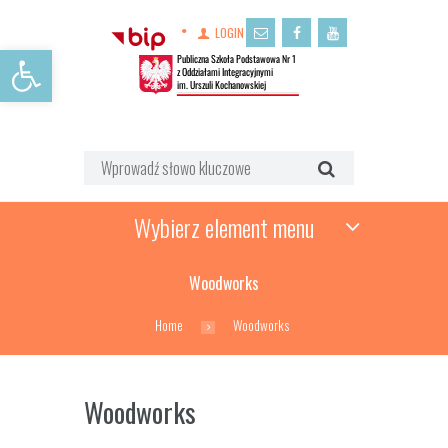
LOGIN
Open toolbar
Wybierz element menu
Woodworks
Home
Woodworks
Woodworks