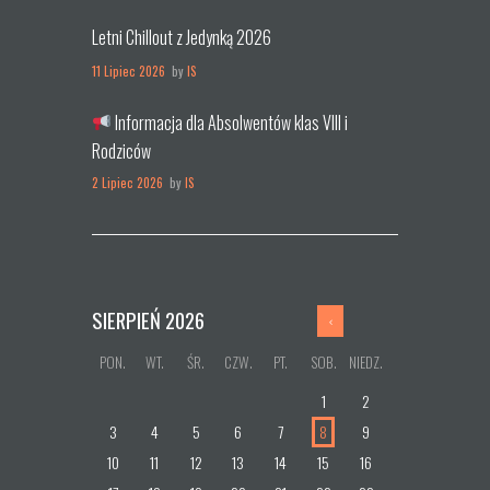
Letni Chillout z Jedynką 2026
11 Lipiec 2026
by
IS
Informacja dla Absolwentów klas VIII i
Rodziców
2 Lipiec 2026
by
IS
SIERPIEŃ
2026
PON.
WT.
ŚR.
CZW.
PT.
SOB.
NIEDZ.
1
2
3
4
5
6
7
8
9
10
11
12
13
14
15
16