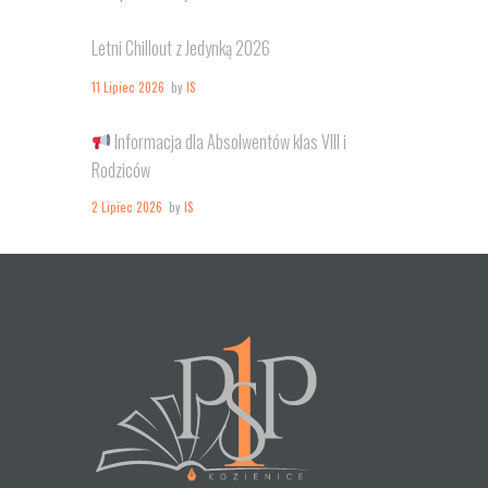
Letni Chillout z Jedynką 2026
11 Lipiec 2026
by
IS
Informacja dla Absolwentów klas VIII i
Rodziców
2 Lipiec 2026
by
IS