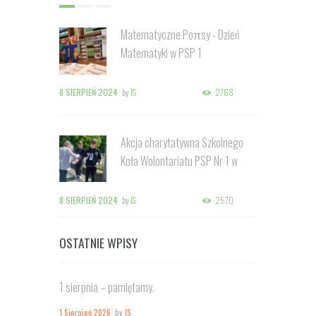
Matematyczne Poπsy - Dzień
Matematyki w PSP 1
8 SIERPIEŃ 2024
by
IS
2768
Akcja charytatywna Szkolnego
Koła Wolontariatu PSP Nr 1 w
Kozienicach
8 SIERPIEŃ 2024
by
IS
2570
OSTATNIE WPISY
1 sierpnia – pamiętamy.
1 Sierpień 2026
by
IS