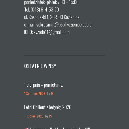
poniedziałek–piątek 7:30 – 15:00
Tel. (048) 614-53-70
ul. Kościuszki 1, 26-900 Kozienice
e-mail: sekretariat@psp1kozienice.edu.pl
IODO: xyzodo11@gmail.com
OSTATNIE WPISY
1 sierpnia – pamiętamy.
1 Sierpień 2026
by
IS
Letni Chillout z Jedynką 2026
11 Lipiec 2026
by
IS