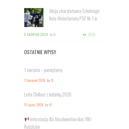
Akcja charytatywna Szkolnego
Koła Wolontariatu PSP Nr 1 w
Kozienicach
8 SIERPIEŃ 2024
by
IS
2570
OSTATNIE WPISY
1 sierpnia – pamiętamy.
1 Sierpień 2026
by
IS
Letni Chillout z Jedynką 2026
11 Lipiec 2026
by
IS
Informacja dla Absolwentów klas VIII i
Rodziców