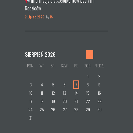
Informacja dla Absolwentów klas VIII i
Rodziców
2 Lipiec 2026
by
IS
SIERPIEŃ
2026
PON.
WT.
ŚR.
CZW.
PT.
SOB.
NIEDZ.
1
2
3
4
5
6
7
8
9
10
11
12
13
14
15
16
17
18
19
20
21
22
23
24
25
26
27
28
29
30
31