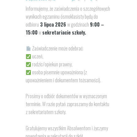
Informujemy, że zaświadczenia o szczegółowych
wynikach egzaminu ósmoklasisty będą do
odbioru
3 lipca 2026
w godzinach
9:00 –
15:00
w
sekretariacie szkoły.
Zaświadczenie może odebrać:
uczeń,
rodzic/opiekun prawny,
osoba pisemnie upoważniona (z
upoważnieniem i dokumentem tożsamości).
Prosimy o odbiór dokumentów w wyznaczonym
terminie. W razie pytań zapraszamy do kontaktu
z sekretariatem szkoły.
Gratulujemy wszystkim Absolwentom i życzymy
powodzenia w rekrutacji do szkół