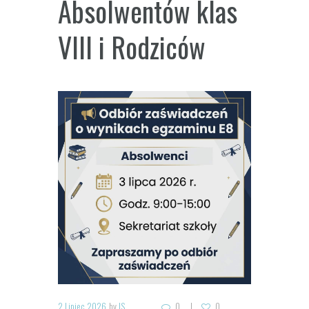
Absolwentów klas
VIII i Rodziców
2 Lipiec 2026
by
IS
0
0