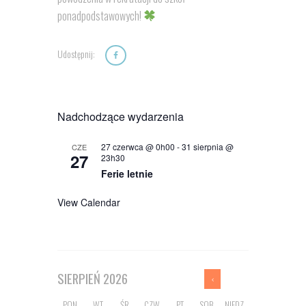
ponadpodstawowych!
Udostępnij:
Nadchodzące wydarzenia
27 czerwca @ 0h00
-
31 sierpnia @
CZE
27
23h30
Ferie letnie
View Calendar
SIERPIEŃ
2026
PON.
WT.
ŚR.
CZW.
PT.
SOB.
NIEDZ.