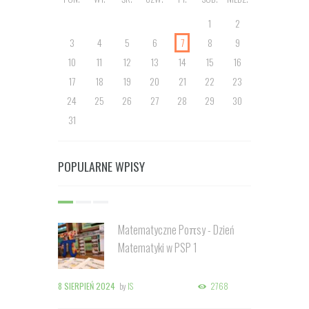
1
2
3
4
5
6
7
8
9
10
11
12
13
14
15
16
17
18
19
20
21
22
23
24
25
26
27
28
29
30
31
POPULARNE WPISY
Matematyczne Poπsy - Dzień
Matematyki w PSP 1
8 SIERPIEŃ 2024
by
IS
2768