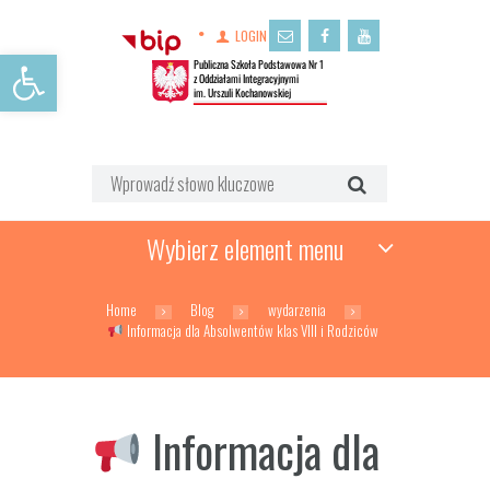
LOGIN
Open toolbar
Wybierz element menu
Home
Blog
wydarzenia
Informacja dla Absolwentów klas VIII i Rodziców
Informacja dla